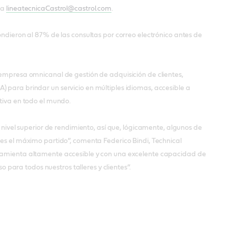
 a
lineatecnicaCastrol@castrol.com
.
ondieron al 87% de las consultas por correo electrónico antes de
 empresa omnicanal de gestión de adquisición de clientes,
(IA) para brindar un servicio en múltiples idiomas, accesible a
ativa en todo el mundo.
vel superior de rendimiento, así que, lógicamente, algunos de
les el máximo partido”, comenta Federico Bindi, Technical
erramienta altamente accesible y con una excelente capacidad de
para todos nuestros talleres y clientes”.