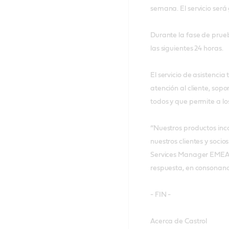
semana. El servicio será
Durante la fase de prueb
las siguientes 24 horas.
El servicio de asistenci
atención al cliente, sopo
todos y que permite a lo
“Nuestros productos inc
nuestros clientes y soci
Services Manager EMEA e
respuesta, en consonanci
- FIN -
Acerca de Castrol