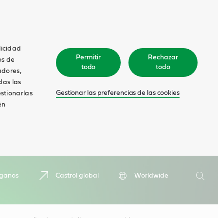
licidad
Permitir
Rechazar
os de
todo
todo
adores,
das las
Gestionar las preferencias de las cookies
estionarlas
én
Buscar
íganos
Castrol global
Worldwide
Busca