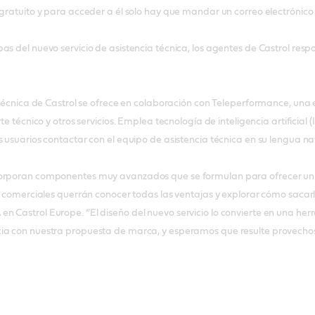
 gratuito y para acceder a él solo hay que mandar un correo electrónico
as del nuevo servicio de asistencia técnica, los agentes de Castrol resp
a técnica de Castrol se ofrece en colaboración con Teleperformance, una
rte técnico y otros servicios. Emplea tecnología de inteligencia artificial 
s usuarios contactar con el equipo de asistencia técnica en su lengua n
orporan componentes muy avanzados que se formulan para ofrecer un ni
os comerciales querrán conocer todas las ventajas y explorar cómo sacar
n Castrol Europe. “El diseño del nuevo servicio lo convierte en una h
a con nuestra propuesta de marca, y esperamos que resulte provechoso 