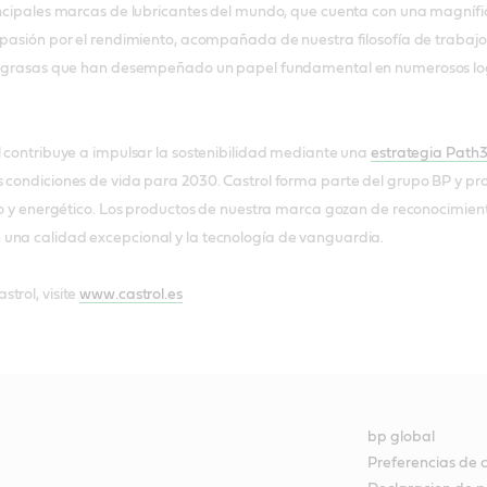
incipales marcas de lubricantes del mundo, que cuenta con una magnífic
a pasión por el rendimiento, acompañada de nuestra filosofía de trabaj
 y grasas que han desempeñado un papel fundamental en numerosos logro
l contribuye a impulsar la sostenibilidad mediante una
estrategia Path
 condiciones de vida para 2030. Castrol forma parte del grupo BP y pro
ico y energético. Los productos de nuestra marca gozan de reconocimient
una calidad excepcional y la tecnología de vanguardia.
trol, visite
www.castrol.es
bp global
Preferencias de 