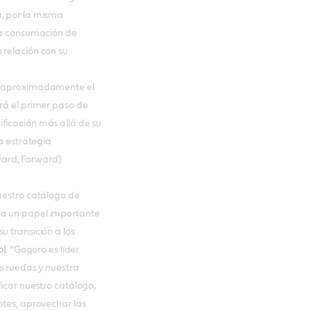
a, por la misma
 la consumación de
 relación con su
ra aproximadamente el
rá el primer paso de
ficación más allá de su
va estrategia
ard, Forward).
nuestro catálogo de
ña un papel importante
u transición a los
ol
. “Gogoro es líder
os ruedas y nuestra
ficar nuestro catálogo,
ntes, aprovechar las