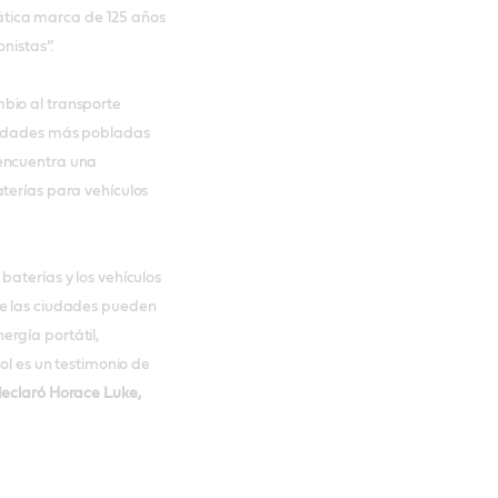
tica marca de 125 años
onistas”.
bio al transporte
ciudades más pobladas
 encuentra una
terías para vehículos
baterías y los vehículos
ue las ciudades pueden
rgía portátil,
ol es un testimonio de
eclaró Horace Luke,