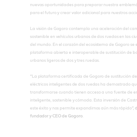
nuevas oportunidades para preparar nuestra emblemá
para el futuro y crear valor adicional para nuestros acci
La visión de Gogoro contempla una aceleración del cam
sostenible en vehículos urbanos de dos ruedas en las 
del mundo. En el corazón del ecosistema de Gogoro se
plataforma abierta e interoperable de sustitución de ba
urbanos ligeros de dos y tres ruedas.
“La plataforma certificada de Gogoro de sustitución de 
eléctricos inteligentes de dos ruedas ha demostrado q
transformarse cuando tienen acceso a una fuente de ene
inteligente, sostenible y cómoda. Esta inversión de Castr
este éxito y nos permite expandirnos aún más rápido”,
d
fundador y CEO de Gogoro
.