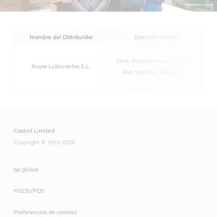
Nombre del Distribuidor
Dirección Postal
Ctra. Socuéllamos Km. 0,300
Royse Lubricantes S.L.
http
Pol. Sta. Ana, nave 7-8-9
Castrol Limited
Copyright © 1999-2026
bp global
MSDS/PDS
Preferencias de cookies