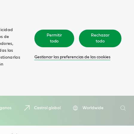
licidad
Permitir
Rechazar
os de
todo
todo
adores,
das las
Gestionar las preferencias de las cookies
estionarlas
én
Buscar
íganos
Castrol global
Worldwide
Busca