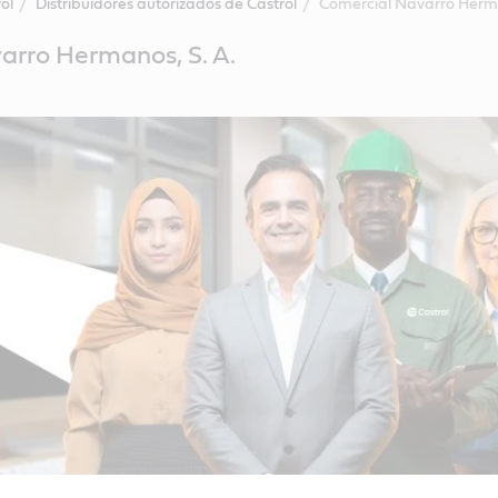
ol
Distribuidores autorizados de Castrol
Comercial Navarro Herma
arro Hermanos, S. A.