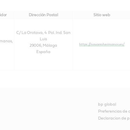
idor
Dirección Postal
Sitio web
C/ La Orotava, 4 Pol. Ind. San
Luis
rmanos,
https://navarrohermanos.es/
29006, Málaga
España
bp global
Preferencias de 
Declaracion de p