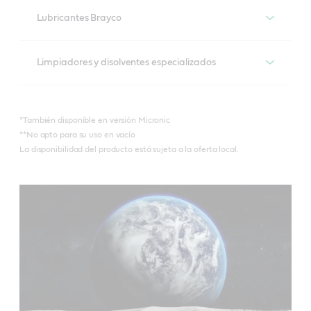
Productos recomendados
Lubricantes Brayco
Braycote 601 EF*
Braycote 804**
Productos recomendados
Limpiadores y disolventes especializados
Braycote 602 EF
Braycote 806**
Brayco 815 Z*
Productos recomendados
Braycote Micronic 700
*También disponible en versión Micronic
Brayco IC X-100
**No apto para su uso en vacío
Braycote Micronic 1613
La disponibilidad del producto está sujeta a la oferta local.
Braycote 296