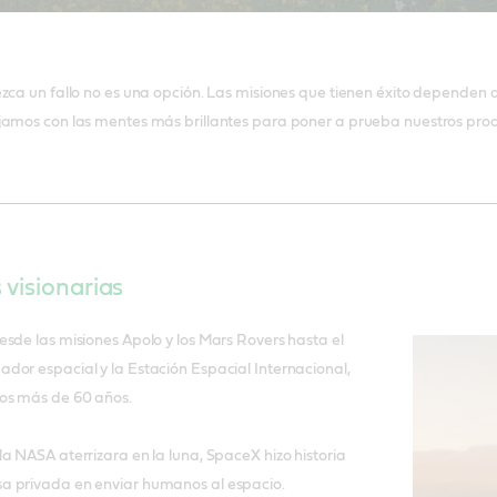
abajando en el espacio más de 60 años. Seguimos colaborando con vi
para que el sector siga avanzando.
ezca un fallo no es una opción. Las misiones que tienen éxito dependen
amos con las mentes más brillantes para poner a prueba nuestros produc
visionarias
sde las misiones Apolo y los Mars Rovers hasta el
dor espacial y la Estación Espacial Internacional,
os más de 60 años.
a NASA aterrizara en la luna, SpaceX hizo historia
a privada en enviar humanos al espacio.