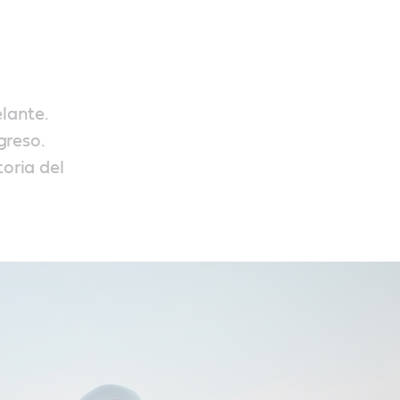
elante.
greso.
toria del