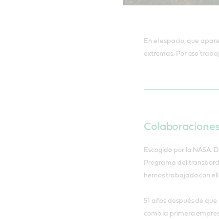
Llevamos tr
espaciales 
En el espacio, que apar
extremas. Por eso trabaj
Colaboraciones 
Escogido por la NASA. De
Programa del transborda
hemos trabajado con ell
51 años después de que l
como la primera empres