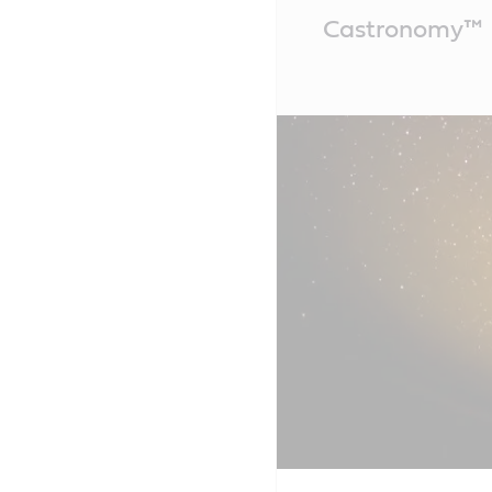
Main
Castronomy™
Content