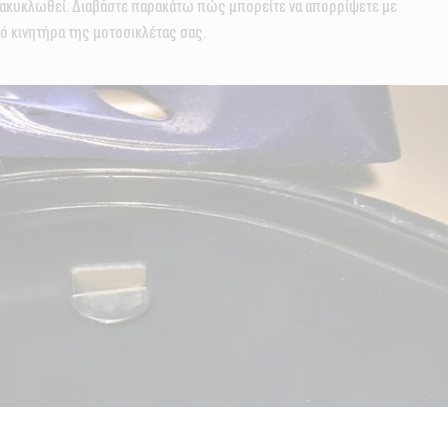
νακυκλωθεί. Διαβάστε παρακάτω πώς μπορείτε να απορρίψετε με
κό κινητήρα της μοτοσικλέτας σας.