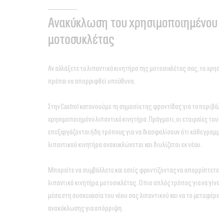
Ανακύκλωση του χρησιμοποιημένου 
μοτοσυκλέτας
Αν αλλάξετε το λιπαντικό κινητήρα της μοτοσικλέτας σας, το χρ
πρέπει να απορριφθεί υπεύθυνα.
Στην Castrol κατανοούμε τη σημασία της φροντίδας για το περιβ
χρησιμοποιημένο λιπαντικό κινητήρα. Πράγματι, οι εταιρείες του 
επεξεργάζονται ήδη τρόπους για να διασφαλίσουν ότι κάθε γρα
λιπαντικού κινητήρα ανακυκλώνεται και διυλίζεται εκ νέου.
Μπορείτε να συμβάλλετε και εσείς φροντίζοντας να απορρίπτετε
λιπαντικό κινητήρα μοτοσικλέτας. Ο πιο απλός τρόπος για να γίνει
μέσα στη συσκευασία του νέου σας λιπαντικού και να το μεταφέρε
ανακύκλωσης για απόρριψη.