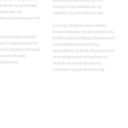
λιπαντικό μοτοσικλέτας ώστε να 
ίπεδο και την κατάσταση 
διατηρείτε την απόδοση και την 
ύ κινητήρα της 
ασφάλεια της μοτοσικλέτας σας. 

σας χωρίς να λερώσετε τα 
Ευτυχώς, πρόκειται για μια εύκολη 
δουλειά ακόμη και αν η μοτοσικλέτα σας 
πει να σκύψετε χαμηλά 
διαθέτει δείκτη στάθμης λιπαντικού αντί 
α να το χρησιμοποιήσετε 
για παράθυρο ελέγχου. Απλώς 
τοί οι έλεγχοι λιπαντικού 
ακολουθήστε τις απλές οδηγίες μας για 
λα ακολουθώντας 
να εκτιμήσετε μέσα σε λίγα λεπτά το 
ούς κανόνες.
επίπεδο και την κατάσταση του 
λιπαντικού της μοτοσικλέτας σας.