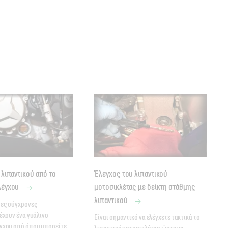
 λιπαντικού από το
Έλεγχος του λιπαντικού
λέγχου
μοτοσικλέτας με δείκτη στάθμης
λιπαντικού
ες σύγχρονες 
έχουν ένα γυάλινο 
Είναι σημαντικό να ελέγχετε τακτικά το 
γχου από όπου μπορείτε 