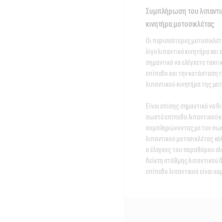
Συμπλήρωση του λιπαντι
κινητήρα μοτοσικλέτας
Οι περισσότερες μοτοσικλέτε
λίγο λιπαντικό κινητήρα και ε
σημαντικό να ελέγχετε τακτικ
επίπεδο και την κατάσταση τ
λιπαντικού κινητήρα της μοτο
Είναι επίσης σημαντικό να δι
σωστό επίπεδο λιπαντικού κ
συμπληρώνοντας με τον σωσ
λιπαντικού μοτοσικλέτας κά
ο έλεγχος του παραθύρου ελέ
δείκτη στάθμης λιπαντικού δε
επίπεδο λιπαντικού είναι χα