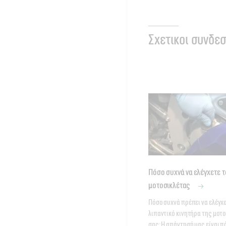
Σχετικοι συνδεσ
Πόσο συχνά να ελέγχετε τ
μοτοσικλέτας
Πόσο συχνά πρέπει να ελέγχε
λιπαντικό κινητήρα της μοτο
σας; Η απάντησή μας είναι πά