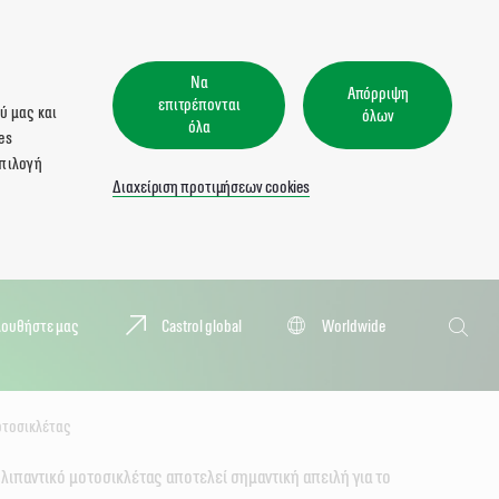
Να
Απόρριψη
επιτρέπονται
ύ μας και
όλων
όλα
es
επιλογή
Διαχείριση προτιμήσεων cookies
Αναζήτησ
λουθήστε μας
Castrol global
Worldwide
Αναζή
οτοσικλέτας
λιπαντικό μοτοσικλέτας αποτελεί σημαντική απειλή για το