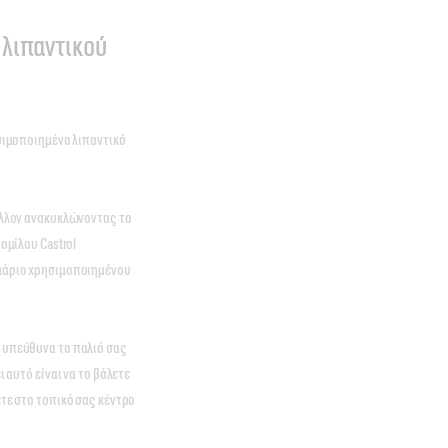
λιπαντικού
ησιμοποιημένο λιπαντικό
άλλον ανακυκλώνοντας το
ομίλου Castrol
μμάριο χρησιμοποιημένου
 υπεύθυνα το παλιό σας
 αυτό είναι να το βάλετε
τε στο τοπικό σας κέντρο