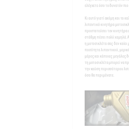
ελέγχετε όσο το δυνατόν πιο 
Κι αυτό γιατί ακόμη και το κα
λιπαντικό κινητήρα μοτοσικλ
προστατεύσει τον κινητήρα σ
στάθμη πέσει πολύ χαμηλά. Α
η μοτοσικλέτα σας δεν καίει 
ποσότητα λιπαντικού, μερικέ
μέρες και κάποιες μεγάλες δ
τη μοτοσικλέτα μπορεί να π
την καύση περισσότερου λιπ
όσο θα περιμένατε. 