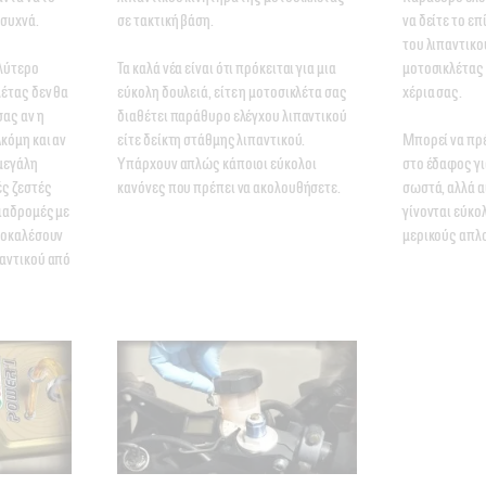
συχνά. 

σε τακτική βάση. 

να δείτε το επ
του λιπαντικο
λύτερο 
Τα καλά νέα είναι ότι πρόκειται για μια 
μοτοσικλέτας 
έτας δεν θα 
εύκολη δουλειά, είτε η μοτοσικλέτα σας 
χέρια σας. 

ας αν η 
διαθέτει παράθυρο ελέγχου λιπαντικού 
κόμη και αν 
είτε δείκτη στάθμης λιπαντικού. 
Μπορεί να πρέ
μεγάλη 
Υπάρχουν απλώς κάποιοι εύκολοι 
στο έδαφος γι
ς ζεστές 
κανόνες που πρέπει να ακολουθήσετε.
σωστά, αλλά αυ
ιαδρομές με 
γίνονται εύκο
ροκαλέσουν 
μερικούς απλ
αντικού από 