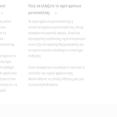
κού
Πώς να ελέγξετε το υγρό φρένων
μοτοσικλέτας
ς καίνε 
Το υγρό φρένων μοτοσικλέτας ή 
ίναι 
λιπαντικό φρένων μοτοσικλέτας, όπως 
ά το 
αναφέρεται μερικές φορές, είναι ένα 
ου 
προηγμένης σχεδίασης υγρό που μπορεί 
σικλέτας. 

να αντέξει σε ακραίες θερμοκρασίες και 
να προστατεύσει ολόκληρο το σύστημα 
ατηρείτε το 
πέδησης. 

ινητήρα 
τό βαθμό 
Είναι απαραίτητο να ελέγχετε τακτικά το 
θε φορά που 
επίπεδο του υγρού φρένων σας. 
γχου ή του 
Ακολουθήστε τις απλές οδηγίες μας για 
ίχνει ότι το 
τη σωστή διαδικασία. 
μηλό.