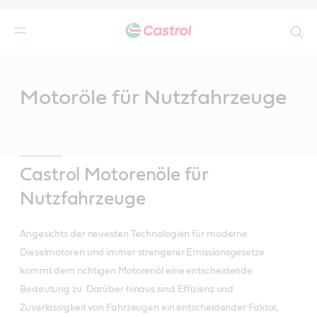
Search
Main
Content
n
Motoröle für Nutzfahrzeuge
Castrol Motorenöle für
Nutzfahrzeuge
Angesichts der neuesten Technologien für moderne
Dieselmotoren und immer strengerer Emissionsgesetze
kommt dem richtigen Motorenöl eine entscheidende
Bedeutung zu. Darüber hinaus sind Effizienz und
Zuverlässigkeit von Fahrzeugen ein entscheidender Faktor,