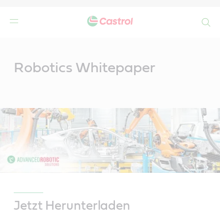
Search
Main
Content
n
Robotics Whitepaper
Jetzt Herunterladen