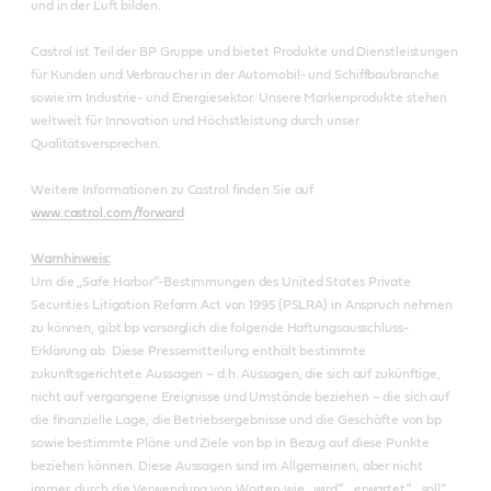
und in der Luft bilden.
Castrol ist Teil der BP Gruppe und bietet Produkte und Dienstleistungen
für Kunden und Verbraucher in der Automobil- und Schiffbaubranche
sowie im Industrie- und Energiesektor. Unsere Markenprodukte stehen
weltweit für Innovation und Höchstleistung durch unser
Qualitätsversprechen.
Weitere Informationen zu Castrol finden Sie auf
www.castrol.com/forward
Warnhinweis:
Um die „Safe Harbor“-Bestimmungen des United States Private
Securities Litigation Reform Act von 1995 (PSLRA) in Anspruch nehmen
zu können, gibt bp vorsorglich die folgende Haftungsausschluss-
Erklärung ab. Diese Pressemitteilung enthält bestimmte
zukunftsgerichtete Aussagen – d.h. Aussagen, die sich auf zukünftige,
nicht auf vergangene Ereignisse und Umstände beziehen – die sich auf
die finanzielle Lage, die Betriebsergebnisse und die Geschäfte von bp
sowie bestimmte Pläne und Ziele von bp in Bezug auf diese Punkte
beziehen können. Diese Aussagen sind im Allgemeinen, aber nicht
immer, durch die Verwendung von Worten wie „wird“, „erwartet“, „soll“,