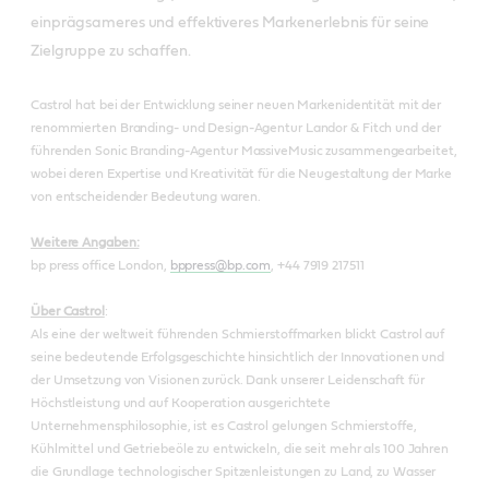
einprägsameres und effektiveres Markenerlebnis für seine
Zielgruppe zu schaffen.
Castrol hat bei der Entwicklung seiner neuen Markenidentität mit der
renommierten Branding- und Design-Agentur Landor & Fitch und der
führenden Sonic Branding-Agentur MassiveMusic zusammengearbeitet,
wobei deren Expertise und Kreativität für die Neugestaltung der Marke
von entscheidender Bedeutung waren.
Weitere Angaben:
bp press office London,
bppress@bp.com
, +44 7919 217511
Über Castrol
:
Als eine der weltweit führenden Schmierstoffmarken blickt Castrol auf
seine bedeutende Erfolgsgeschichte hinsichtlich der Innovationen und
der Umsetzung von Visionen zurück. Dank unserer Leidenschaft für
Höchstleistung und auf Kooperation ausgerichtete
Unternehmensphilosophie, ist es Castrol gelungen Schmierstoffe,
Kühlmittel und Getriebeöle zu entwickeln, die seit mehr als 100 Jahren
die Grundlage technologischer Spitzenleistungen zu Land, zu Wasser