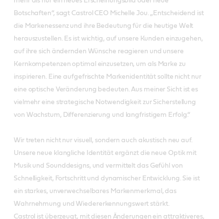
mehr als nur ein neues Erscheinungsbild oder neue
Botschaften“, sagt Castrol CEO Michelle Jou. „Entscheidend ist
die Markenessenz und ihre Bedeutung für die heutige Welt
herauszustellen. Es ist wichtig, auf unsere Kunden einzugehen,
auf ihre sich ändernden Wünsche reagieren und unsere
Kernkompetenzen optimal einzusetzen, um als Marke zu
inspirieren. Eine aufgefrischte Markenidentität sollte nicht nur
eine optische Veränderung bedeuten. Aus meiner Sicht ist es
vielmehr eine strategische Notwendigkeit zur Sicherstellung
von Wachstum, Differenzierung und langfristigem Erfolg.“
Wir treten nicht nur visuell, sondern auch akustisch neu auf.
Unsere neue klangliche Identität ergänzt die neue Optik mit
Musik und Sounddesigns, und vermittelt das Gefühl von
Schnelligkeit, Fortschritt und dynamischer Entwicklung. Sie ist
ein starkes, unverwechselbares Markenmerkmal, das
Wahrnehmung und Wiedererkennungswert stärkt.
Castrol ist überzeugt, mit diesen Änderungen ein attraktiveres,