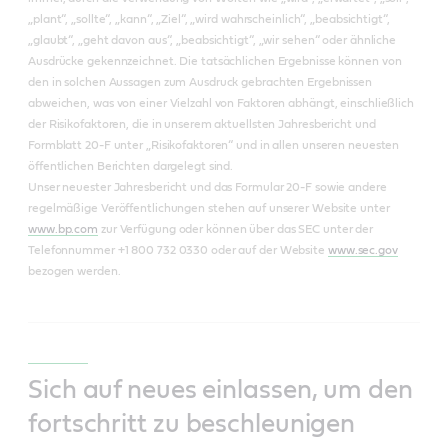
„plant“, „sollte“, „kann“, „Ziel“, „wird wahrscheinlich“, „beabsichtigt“,
„glaubt“, „geht davon aus“, „beabsichtigt“, „wir sehen“ oder ähnliche
Ausdrücke gekennzeichnet. Die tatsächlichen Ergebnisse können von
den in solchen Aussagen zum Ausdruck gebrachten Ergebnissen
abweichen, was von einer Vielzahl von Faktoren abhängt, einschließlich
der Risikofaktoren, die in unserem aktuellsten Jahresbericht und
Formblatt 20-F unter „Risikofaktoren“ und in allen unseren neuesten
öffentlichen Berichten dargelegt sind.
Unser neuester Jahresbericht und das Formular 20-F sowie andere
regelmäßige Veröffentlichungen stehen auf unserer Website unter
www.bp.com
zur Verfügung oder können über das SEC unter der
Telefonnummer +1 800 732 0330 oder auf der Website
www.sec.gov
bezogen werden.
Sich auf neues einlassen, um den
fortschritt zu beschleunigen