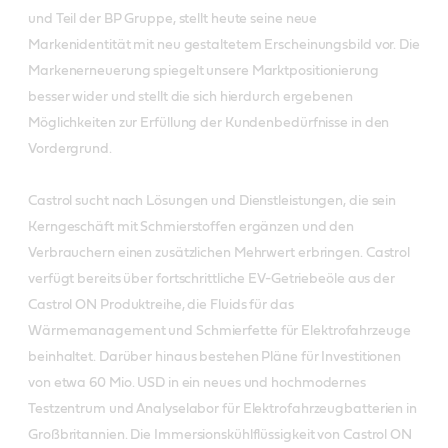
und Teil der BP Gruppe, stellt heute seine neue
Markenidentität mit neu gestaltetem Erscheinungsbild vor. Die
Markenerneuerung spiegelt unsere Marktpositionierung
besser wider und stellt die sich hierdurch ergebenen
Möglichkeiten zur Erfüllung der Kundenbedürfnisse in den
Vordergrund.
Castrol sucht nach Lösungen und Dienstleistungen, die sein
Kerngeschäft mit Schmierstoffen ergänzen und den
Verbrauchern einen zusätzlichen Mehrwert erbringen. Castrol
verfügt bereits über fortschrittliche EV-Getriebeöle aus der
Castrol ON Produktreihe, die Fluids für das
Wärmemanagement und Schmierfette für Elektrofahrzeuge
beinhaltet. Darüber hinaus bestehen Pläne für Investitionen
von etwa 60 Mio. USD in ein neues und hochmodernes
Testzentrum und Analyselabor für Elektrofahrzeugbatterien in
Großbritannien. Die Immersionskühlflüssigkeit von Castrol ON