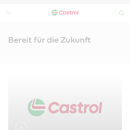
Search
Main
Content
n
Bereit für die Zukunft