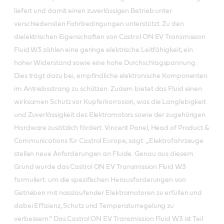
liefert und damit einen zuverlässigen Betrieb unter
verschiedensten Fahrbedingungen unterstützt. Zu den
dielektrischen Eigenschaften von Castrol ON EV Transmission
Fluid W3 zählen eine geringe elektrische Leitfähigkeit, ein
hoher Widerstand sowie eine hohe Durchschlagspannung.
Dies trägt dazu bei, empfindliche elektronische Komponenten
im Antriebsstrang zu schützen. Zudem bietet das Fluid einen
wirksamen Schutz vor Kupferkorrosion, was die Langlebigkeit
und Zuverlässigkeit des Elektromotors sowie der zugehörigen
Hardware zusätzlich fördert. Vincent Panel, Head of Product &
Communications für Castrol Europe, sagt: „Elektrofahrzeuge
stellen neue Anforderungen an Fluide. Genau aus diesem
Grund wurde das Castrol ON EV Transmission Fluid W3
formuliert: um die spezifischen Herausforderungen von
Getrieben mit nasslaufender Elektromotoren zu erfüllen und
dabei Effizienz, Schutz und Temperaturregelung zu
verbessern.“ Das Castrol ON EV Transmission Fluid W3 ist Teil