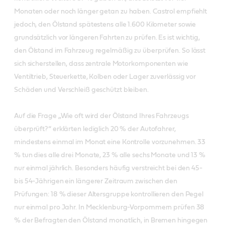
Monaten oder noch länger getan zu haben. Castrol empfiehlt
jedoch, den Ölstand spätestens alle 1.600 Kilometer sowie
grundsätzlich vor längeren Fahrten zu prüfen. Es ist wichtig,
den Ölstand im Fahrzeug regelmäßig zu überprüfen. So lässt
sich sicherstellen, dass zentrale Motorkomponenten wie
Ventiltrieb, Steuerkette, Kolben oder Lager zuverlässig vor
Schäden und Verschleiß geschützt bleiben.
Auf die Frage „Wie oft wird der Ölstand Ihres Fahrzeugs
überprüft?“ erklärten lediglich 20 % der Autofahrer,
mindestens einmal im Monat eine Kontrolle vorzunehmen. 33
% tun dies alle drei Monate, 23 % alle sechs Monate und 13 %
nur einmal jährlich. Besonders häufig verstreicht bei den 45-
bis 54-Jährigen ein längerer Zeitraum zwischen den
Prüfungen: 18 % dieser Altersgruppe kontrollieren den Pegel
nur einmal pro Jahr. In Mecklenburg-Vorpommern prüfen 38
% der Befragten den Ölstand monatlich, in Bremen hingegen