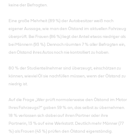
keine der Befragten.
Eine große Mehrheit (89 %) der Autobesitzer weiß nach
eigener Aussage, wie man den Ölstand im aktuellen
Fahrzeug
überprüft. Bei Frauen (86 %) liegt der Anteil etwas niedriger als
bei Männern (93 %). Dennoch räumten 7 % aller Befragten ein,
den Ölstand ihres Autos noch nie kontrolliert zu haben.
80 % der Studienteilnehmer sind überzeugt, einschätzen zu
können, wieviel Öl sie nachfüllen müssen, wenn der Ölstand zu
niedrig ist.
Auf die Frage „Wer prüft normalerweise den Ölstand im Motor
Ihres Fahrzeugs?“ gaben 59 % an, das selbst zu übernehmen.
18 % verlassen sich dabei auf ihren Partner oder ihre
Partnerin, 13 % auf eine Werkstatt. Deutlich mehr Männer (77
%) als Frauen (43 %) prüfen den Ölstand eigenständig.