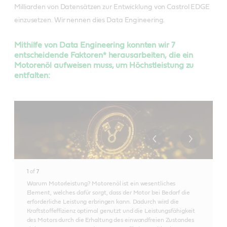
Milliarden von Datensätzen zur Entwicklung von Castrol EDGE
einzusetzen. Wir nennen dies Data Engineering.
Mithilfe von Data Engineering konnten wir 7
entscheidende Faktoren* herausarbeiten, die ein
Motorenöl aufweisen muss, um Höchstleistung zu
entfalten:
1
of
7
Warum Motorleistung? Motorenöl ist ein wesentliches
Element, welches dafür sorgt, dass der Motor bei Bedarf die
erforderliche Leistung erbringen kann. Dadurch wird die
Kraftstoffeffizienz optimal genutzt und die Leistungsfähigkeit
des Motors durch die Erhaltung des einwandfreien Zustandes