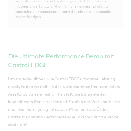
vieler Komponenten und Systeme gefördert. Fehlt einem
Motorenöl die Schutzfunktion für nur eine dieser sorgfältig
konstruierten Komponenten, kann dies die Leistungsabgabe
beeinträchtigen..
Die Ultimate Performance Demo mit
Castrol EDGE
Um zu verdeutlichen, wie Castrol EDGE ultimative Leistung
erzielt, haben wir mithilfe des weltbekannten Rennsimulators
Assetto Corsa eine Testfahrt erstellt, die Elemente der
legendärsten Rennstrecken und Straßen der Welt kombiniert
und ideal dafür geeignet ist, den Motor und das Öl des
Fahrzeugs anhand 7 entscheidender Faktoren auf die Probe
zu stellen.*