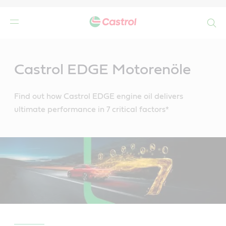
Search
Main
Content
r
Castrol EDGE Motorenöle
Find out how Castrol EDGE engine oil delivers
ultimate performance in 7 critical factors*