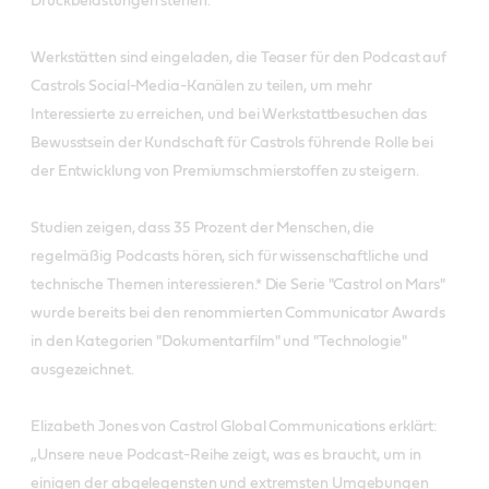
Druckbelastungen stehen.
Werkstätten sind eingeladen, die Teaser für den Podcast auf
Castrols Social-Media-Kanälen zu teilen, um mehr
Interessierte zu erreichen, und bei Werkstattbesuchen das
Bewusstsein der Kundschaft für Castrols führende Rolle bei
der Entwicklung von Premiumschmierstoffen zu steigern.
Studien zeigen, dass 35 Prozent der Menschen, die
regelmäßig Podcasts hören, sich für wissenschaftliche und
technische Themen interessieren.* Die Serie "Castrol on Mars"
wurde bereits bei den renommierten Communicator Awards
in den Kategorien "Dokumentarfilm" und "Technologie"
ausgezeichnet.
Elizabeth Jones von Castrol Global Communications erklärt:
„Unsere neue Podcast-Reihe zeigt, was es braucht, um in
einigen der abgelegensten und extremsten Umgebungen