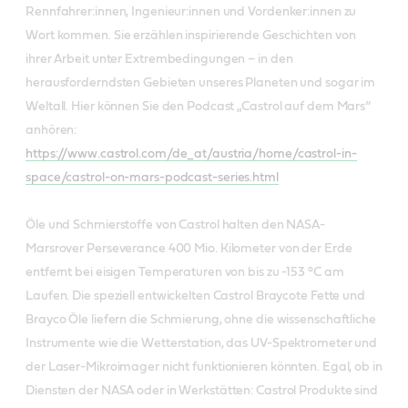
Rennfahrer:innen, Ingenieur:innen und Vordenker:innen zu
Wort kommen. Sie erzählen inspirierende Geschichten von
ihrer Arbeit unter Extrembedingungen – in den
herausforderndsten Gebieten unseres Planeten und sogar im
Weltall. Hier können Sie den Podcast „Castrol auf dem Mars“
anhören:
https://www.castrol.com/de_at/austria/home/castrol-in-
space/castrol-on-mars-podcast-series.html
Öle und Schmierstoffe von Castrol halten den NASA-
Marsrover Perseverance 400 Mio. Kilometer von der Erde
entfernt bei eisigen Temperaturen von bis zu -153 °C am
Laufen. Die speziell entwickelten Castrol Braycote Fette und
Brayco Öle liefern die Schmierung, ohne die wissenschaftliche
Instrumente wie die Wetterstation, das UV-Spektrometer und
der Laser-Mikroimager nicht funktionieren könnten. Egal, ob in
Diensten der NASA oder in Werkstätten: Castrol Produkte sind