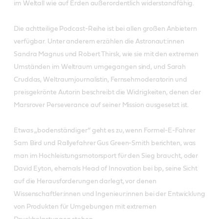
im Weltall wie auf Erden außerordentlich widerstandfähig.
Die achtteilige Podcast-Reihe ist bei allen großen Anbietern
verfügbar. Unter anderem erzählen die Astronaut:innen
Sandra Magnus und Robert Thirsk, wie sie mit den extremen
Umständen im Weltraum umgegangen sind, und Sarah
Cruddas, Weltraumjournalistin, Fernsehmoderatorin und
preisgekrönte Autorin beschreibt die Widrigkeiten, denen der
Marsrover Perseverance auf seiner Mission ausgesetzt ist.
Etwas „bodenständiger“ geht es zu, wenn Formel-E-Fahrer
Sam Bird und Rallyefahrer Gus Green-Smith berichten, was
man im Hochleistungsmotorsport für den Sieg braucht, oder
David Eyton, ehemals Head of Innovation bei bp, seine Sicht
auf die Herausforderungen darlegt, vor denen
Wissenschaftler:innen und Ingenieur:innen bei der Entwicklung
von Produkten für Umgebungen mit extremen