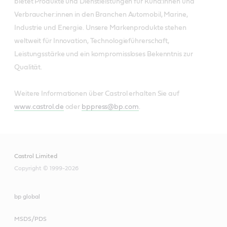
bietet Produkte und Dienstleistungen für Kund:innen und
Verbraucher:innen in den Branchen Automobil, Marine,
Industrie und Energie. Unsere Markenprodukte stehen
weltweit für Innovation, Technologieführerschaft,
Leistungsstärke und ein kompromissloses Bekenntnis zur
Qualität.
Weitere Informationen über Castrol erhalten Sie auf
www.castrol.de
oder
bppress@bp.com
.
Castrol Limited
Copyright © 1999-2026
bp global
MSDS/PDS