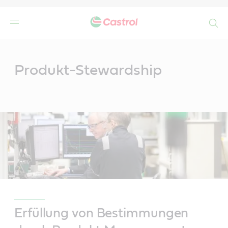
Search
Main
Content
r
Produkt-Stewardship
Erfüllung von Bestimmungen