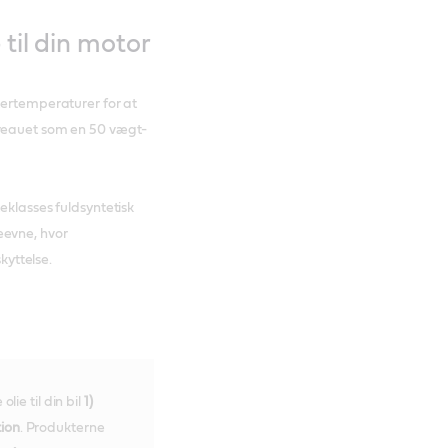
 til din motor
tertemperaturer for at
iveauet som en 50 vægt-
eklasses fuldsyntetisk
eevne, hvor
kyttelse.
lie til din bil
1)
tion
. Produkterne