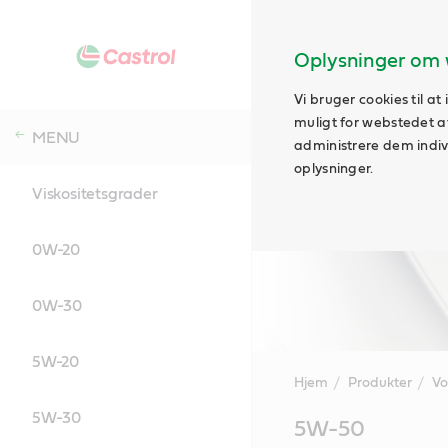
Oplysninger om 
Vi bruger cookies til a
muligt for webstedet at 
MENU
administrere dem indivi
oplysninger.
Viskositetsgrader
0W-20
0W-30
5W-20
Hjem
Produkter
Vo
5W-30
Main
5W-50
Content