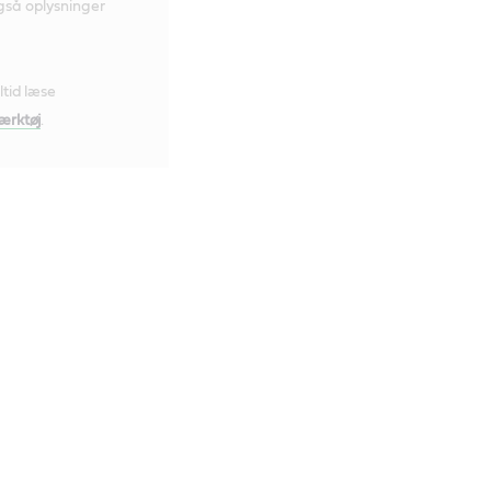
også oplysninger
ltid læse
ærktøj
.