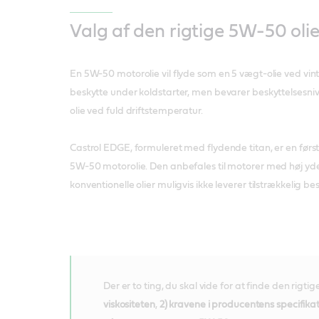
Valg af den rigtige 5W-50 olie
En 5W-50 motorolie vil flyde som en 5 vægt-olie ved vin
beskytte under koldstarter, men bevarer beskyttelsesn
olie ved fuld driftstemperatur.
Castrol EDGE, formuleret med flydende titan, er en først
5W-50 motorolie. Den anbefales til motorer med høj yd
konventionelle olier muligvis ikke leverer tilstrækkelig bes
Der er to ting, du skal vide for at finde den rigtige o
viskositeten
,
2) kravene i producentens specifika