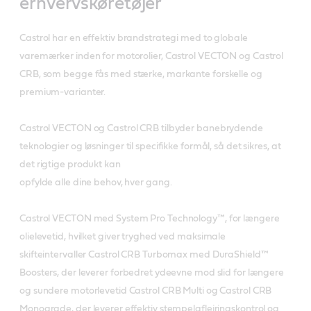
erhvervskøretøjer
Castrol har en effektiv brandstrategi med to globale
varemærker inden for motorolier, Castrol VECTON og Castrol
CRB, som begge fås med stærke, markante forskelle og
premium-varianter.
Castrol VECTON og Castrol CRB tilbyder banebrydende
teknologier og løsninger til specifikke formål, så det sikres, at
det rigtige produkt kan
opfylde alle dine behov, hver gang.
Castrol VECTON med System Pro Technology™, for længere
olielevetid, hvilket giver tryghed ved maksimale
skifteintervaller Castrol CRB Turbomax med DuraShield™
Boosters, der leverer forbedret ydeevne mod slid for længere
og sundere motorlevetid Castrol CRB Multi og Castrol CRB
Monograde, der leverer effektiv stempelaflejringskontrol og