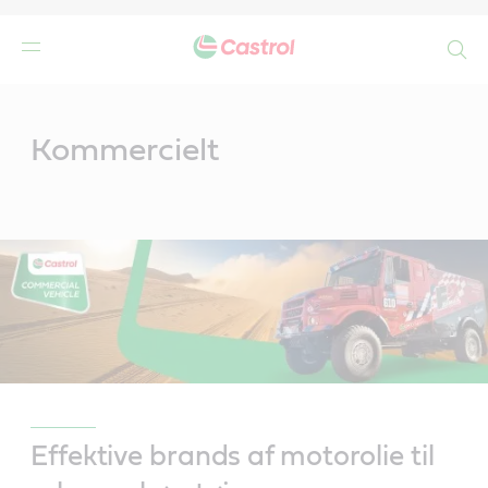
Search
Main
Content
de
Kommercielt
r
Effektive brands af motorolie til