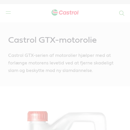
Search
Main
Content
de
Castrol GTX-motorolie
r
Castrol GTX-serien af motorolier hjælper med at
forlænge motorens levetid ved at fjerne skadeligt
slam og beskytte mod ny slamdannelse.