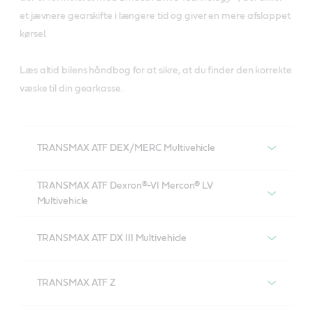
et jævnere gearskifte i længere tid og giver en mere afslappet
kørsel.
Læs altid bilens håndbog for at sikre, at du finder den korrekte
væske til din gearkasse.
TRANSMAX ATF DEX/MERC Multivehicle
Castrol TRANSMAX ATF DEX/MERC
TRANSMAX ATF Dexron®-VI Mercon® LV
Multivehicle
Multivehicle
Castrol TRANSMAX ATF Dexron®-VI Mercon®
LV Multivehicle
TRANSMAX ATF DX III Multivehicle
Castrol TRANSMAX ATF DX III Multivehicle
TRANSMAX ATF Z
Castrol TRANSMAX ATF Z