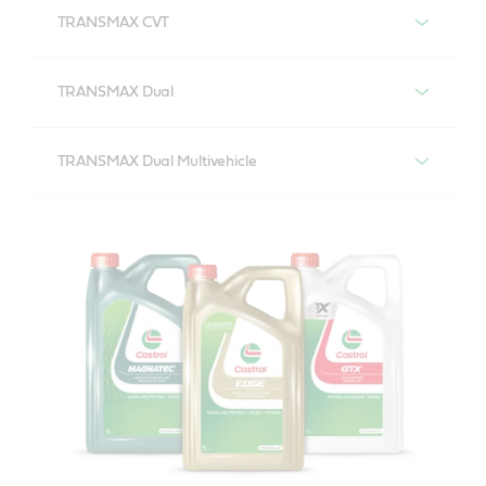
TRANSMAX CVT
Castrol TRANSMAX CVT
TRANSMAX Dual
Castrol TRANSMAX Dual
TRANSMAX Dual Multivehicle
Castrol TRANSMAX Dual Multivehicle
Til brug i automatgear i en lang række japanske biler,
lette erhvervskøretøjer og SUV’er og i GM- og Ford-
køretøjer, hvor Dexron III- eller Mercon-olier kræves.
Fuldsyntetisk gearolie, der er formuleret med
Smooth
TM