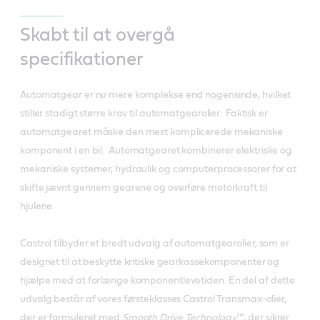
Skabt til at overgå
specifikationer
Automatgear er nu mere komplekse end nogensinde, hvilket
stiller stadigt større krav til automatgearolier. Faktisk er
automatgearet måske den mest komplicerede mekaniske
komponent i en bil. Automatgearet kombinerer elektriske og
mekaniske systemer, hydraulik og computerprocessorer for at
skifte jævnt gennem gearene og overføre motorkraft til
hjulene.
Castrol tilbyder et bredt udvalg af automatgearolier, som er
designet til at beskytte kritiske gearkassekomponenter og
hjælpe med at forlænge komponentlevetiden. En del af dette
udvalg består af vores førsteklasses Castrol Transmax-olier,
der er formuleret med
Smooth Drive Technology
™, der sikrer