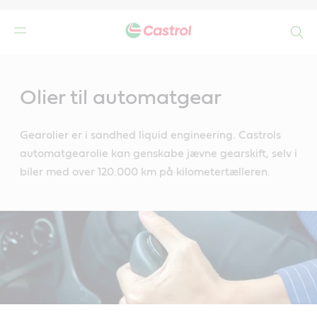
Search
Main
Content
de
Olier til automatgear
r
Gearolier er i sandhed liquid engineering. Castrols
automatgearolie kan genskabe jævne gearskift, selv i
biler med over 120.000 km på kilometertælleren.