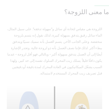
ما معنى اللزوجة؟
اللزوجة هي مقياس لثخانة أي سائل و"سهولة تدفقه". على سبيل المثال،
الماء سائل رقيق يتدفق بسهولة كبيرة، لذلك نقول إنه يتسم بلزوجة
منخفضة. وعلى الجانب الآخر، يتسم العسل بأنه سميك نسبيًا ويتدفق
ببطء أكثر. لذلك فإننا نصف العسل بأنه ذو لزوجة عالية. وتجدر الإشارة
أيضًا إلى أن العسل يتدفق بسهولة أكبر - وبالتالي فهو أقل لزوجة - عندما
يكون دافئًا قليلاً. يسلك زيت المحرك السلوك نفسه إلى حد كبير، ولهذا
السبب يشغّل الميكانيكيون في العادة المحرك لمدة دقيقة أو دقيقتين
قبل تصريف زيت المحرك المستخدم لاستبداله.