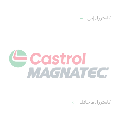
كاسترول إيدج
كاسترول ماجناتيك