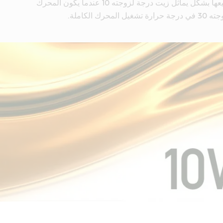
الخيارات، تتدفق جميعها بشكل يماثل زيت درجة لزوجته 10 عندما يكون المحرك
حرك الكاملة.