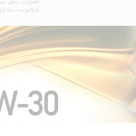
باردًا وزيت درجة لزوجته 30 في درجة حرارة تشغيل الم