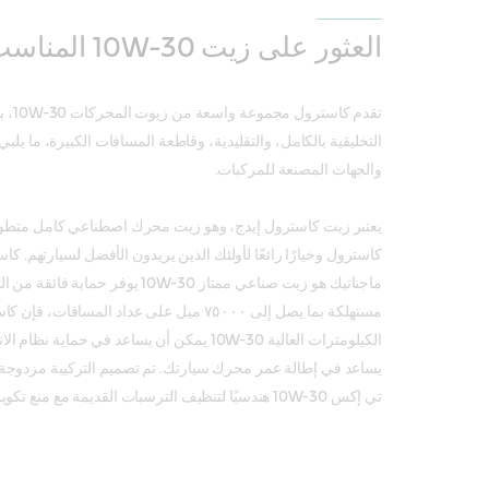
العثور على زيت 10W-30 المناسب لسيارتك
تقدم ك
التخليقية بالكامل، والتقليدية، وقاطعة المسافات الكبيرة، ما يل
والجهات المصنعة للمركبات.
كاسترول وخيارًا رائعًا لأولئك الذين يريدون الأفضل لسيارتهم. 
ماجناتيك هو زيت صناعي ممتاز 10W-30 يوفر ح
مستهلكة بما يصل إلى ٧٥٠٠٠ ميل على عداد المسا
الكيلومترات العالية 10W-30 يمكن أن يساعد في حماية
يساعد في إطالة عمر محرك سيارتك. تم تصميم التركيبة مزدوجة
تي إكس 10W-30 هندسيًا لتنظيف الترسبات القديمة مع منع تكوين ترسبات جديدة.