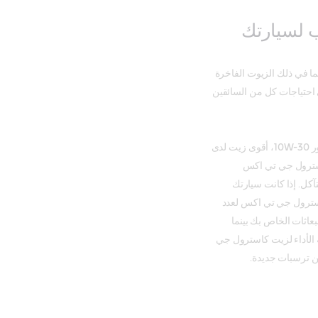
استرول مجموعة واسعة من زيوت المحركات 10W-30، بما في ذلك الزيوت الفاخرة
بي احتياجات كل من السائقين
يعتبر زيت كاسترول إيدج، وهو زيت محرك اصطناعي كامل متطور 10W-30، أقوى زيت لدى
كاسترول جي تي اكس
ماية فائقة من التآكل. إذا كانت سيارتك
فات، فإن كاسترول جي تي اكس لعدد
 نظام الانبعاثات الخاص بك بينما
 الأداء لزيت كاسترول جي