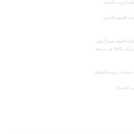
خلي/تزييت الشياق.
ددًا من عمليات التشوه الأخرى،
يشهد عملاؤنا بالفعل عمرًا أطول
للأداة بنسبة 20%، وسرعات ضغط أسرع بنسبة 15%، وتحسنًا يصل إلى 50% في سرعة
عة منتجات زيوت التشكيل
ر اخضرارًا.