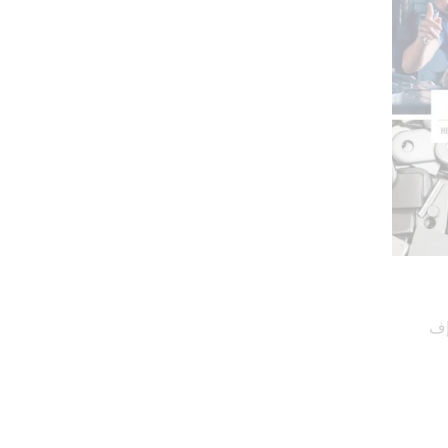
قم بتنزيل كتيب كاسترول إيلوفورم سي إف 