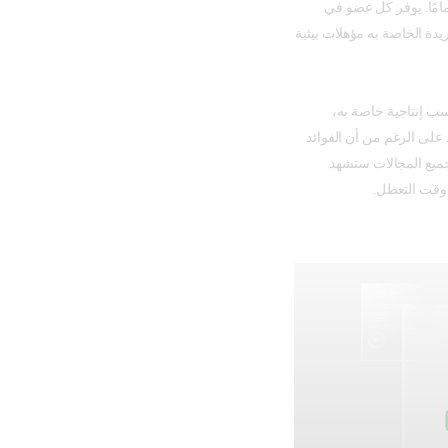
مامًا. يوفر كل عضو في
دة الخاصة به مؤهلات بيئية
ائد الاستدامة، يقدم كل عضو في عائلة CFX مكاسب إنتاجية خاصة به،
على الرغم من أن الفوائد
ميع المجالات ستشهد
 وقت التعطل.