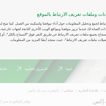
نات وملفات تعريف الارتباط بالموقع
اط لجمع وتحليل المعلومات حول أداء موقعنا ولتمكينه من العمل. كما تتيح لنا
ات الصلة لك عندما تزور موقعنا ومواقع الويب الأخرى التابعة لجهات خارجية،
السماح بجميع ملفات تعريف الارتباط عن طريق النقر فوق "السماح بالكل"، أو 
يلات ملفات تعريف الارتباط"، حيث ستجد أيضًا المزيد من المعلومات.
اتصل بنا
اتبعنا
كاسترول العالمية
عالميًا
ت
علاماتنا التجارية
صناعي
إيلوفورم سي إف إكس
 إكس
يوفر إيلوفورم سي 