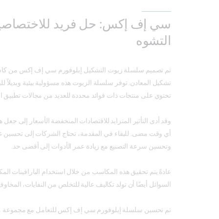
سي إف إكس: حل فريد للاختصاصي
التشوه
تم تصميم سلسلة زيوت التشكيل إيلوفورم سي إف إكس من كاس
تشكيل المعادن. توفر سلسلة الزيوت هذه مسؤولية بيئية وبديلاً للب
تحتوي على منتجات ذات فوائد محددة للعديد من مجالات تطبيق ال
وقد أدى التأثير المتزايد للاقتصادات المنخفضة الأسعار إلى جعل ه
أي وقت مضى. للبقاء في المقدمة، تحتاج الشركات إلى تحسين عملي
وتحسين سرعة التصنيع مع زيادة عمر الأدوات إلى أقصى حد.
عادةً يتم تحقيق هذه المكاسب من خلال استخدام البارافينات المكلو
السوائل أيضًا أن تولد تكاليف عالية للتخلص من النفايات، المخاوف 
تم تحسين سلسلة إيلوفورم سي إف إكس للتعامل مع مجموعة من