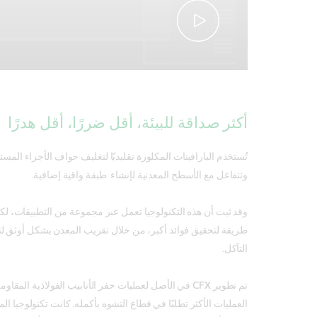
أكثر صداقة للبيئة، أقل ضررًا، أقل هدرًا
تُستخدم البارافينات المكلورة تقليديًا لتغليف حواف الأجزاء الم
وتتفاعل مع الأسطح المعدنية لإنشاء طبقة واقية إضافية.
وقد ثبت أن هذه التكنولوجيا تعمل عبر مجموعة من التطبيقات، ل
طريقة لتحقيق فوائد أكبر، من خلال تقريب المعدن بشكل أوثق لت
التآكل.
تم تطوير CFX في الأصل لعمليات حفر الأنابيب الفولاذية الم
العمليات الأكثر تطلبًا في قطاع التشوه بأكمله. كانت تكنولوجيا الم