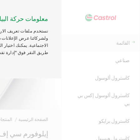
معلومات حركة البيا
نستخدم ملفات تعريف الارتب
ولشركائنا عرض الإعلانات ذ
القائمة
الاجتماعية. يمكنك اختيار 
طريق النقر فوق "إدارة تفض
صناعي
كاسترول ألوسول
كاسترول ألوسول إكس بي
بي
الصفحة الرئيسية
المنتجا
كاسترول برايكو
Main
إيلوفورم سي إف
Content
كاسترول هيسول