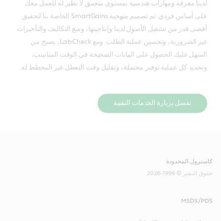
لدينا معرفة ومهارات هندسية بمستوى متعمق لا نظير له للعمل معك
على أساس فردي. تم تصميم منهجية SmartGains الخاصة بنا لتحقيق
أقصى قدر من تشغيل الأصول لدينا وإنتاجيتها، ومنع التكاليف والتأخيرات
غير الضرورية، وتحسين عملية الطلب. ومع LabCheck، يصبح من
السهل عليك الحصول على البيانات الصحيحة في الوقت المناسب،
وتحديد كل عملية توفير محتملة، وتقليل وقت التعطل غير المخطط له.
تفضل بزيارة الخدمات التقنية
كاسترول المحدودة
حقوق النشر © 1999-2026
MSDS/PDS