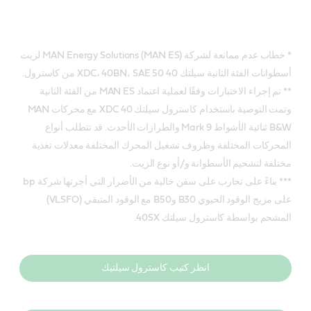
* خطاب عدم ممانعة لشركة MAN Energy Solutions (MAN ES) لزيت
أسطوانات الفئة الثانية سيلتك 40 XDC، 40BN، SAE 50 من كاسترول.
** تم إجراء الاختبارات وفقًا لعملية اعتماد MAN ES من الفئة الثانية
وتمت التوصية باستخدام كاسترول سيلتك 40 XDC مع محركات MAN
B&W ثنائية الأشواط Mark 9 والطرازات الأحدث. قد تتطلب أنواع
المحركات المختلفة وظروف تشغيل المحرك المختلفة معدلات تغذية
مختلفة لتشحيم الأسطوانة و/أو نوع الزيت.
*** بناءً على تجارب على سفن خالية من الأضرار التي أجرتها شركة bp
على مزيج الوقود الحيوي B30 وB50 مع الوقود المتبقي (VLSFO)
المشحم بواسطة كاسترول سيلتك 40SX.
انظر كتيب كاسترول سيلتيك