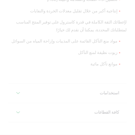
إنتاجية أكبر من خلال تقليل معدلات الخردة والنفايات
لإعطائك الثقة الكاملة في قدرة كاسترول على توفير المنتج المناسب
لمتطلباتك المحددة، يمكننا أن نقدم لك خيارًا:
مواد منع التآكل القائمة على المذيبات وإزاحة المياه من السوائل
زيوت نظيفة لمنع التآكل
موانع تآكل مائية
استخدامات
بينتريت دبليو دي بي
كافة القطاعات
زيت قابل للرش للحماية من التآكل ومواد تشحيم متعددة 
الأغراض للمفصلات والأقفال والحبال والسلاسل والأسطح 
رستيلو
المعدنية، إلخ.
مواد منع التآكل المؤقت بخصائص غشائية مختلفة ومستويات 