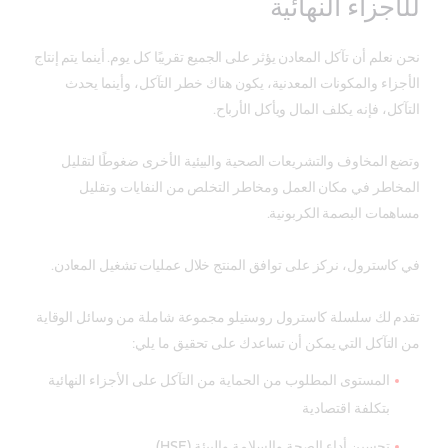
للأجزاء النهائية
نحن نعلم أن تآكل المعادن يؤثر على الجميع تقريبًا كل يوم. أينما يتم إنتاج
الأجزاء والمكونات المعدنية، يكون هناك خطر التآكل، وأينما يحدث
التآكل، فإنه يكلف المال ويأكل الأرباح.
وتضع المخاوف والتشريعات الصحية والبيئية الأخرى ضغوطًا لتقليل
المخاطر في مكان العمل ومخاطر التخلص من النفايات وتقليل
مساهمات البصمة الكربونية.
في كاسترول، نركز على توافق المنتج خلال عمليات تشغيل المعادن.
تقدم لك سلسلة كاسترول روستيلو مجموعة شاملة من وسائل الوقاية
من التآكل التي يمكن أن تساعدك على تحقيق ما يلي:
المستوى المطلوب من الحماية من التآكل على الأجزاء النهائية
بتكلفة اقتصادية
تحسين أداء الصحة والسلامة والبيئة (HSE)