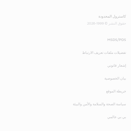
حماية متغيرة للاستخدام على جميع درجات الأسطح المعدنية 
أوبتيمول بيست وايت أر تي
الحديدية والعديد من الأسطح المعدنية غير الحديدية.
كاسترول المحدودة
معجون تثبيت أبيض للبراغي والمسامير مع حماية ممتازة من 
حقوق النشر © 1999-2026
التآكل وثبات الماء.
MSDS/PDS
تفضيلات ملفات تعريف الارتباط
إشعار قانوني
بيان الخصوصية
خريطة الموقع
سياسة الصحة والسلامة والأمن والبيئة
بي بي عالمي