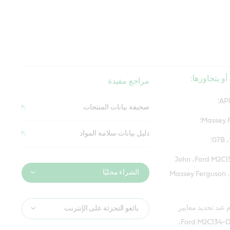
أو يتجاوزها:
مراجع مفيدة
AP؛
صحيفة بيانات المنتجات
Massey ؛
دليل بيانات سلامة المواد
يفي بمعايير Ford M2C159-B‏، John
الشراء محليًا
Deere JDM J27‏، Massey Ferguson
عند تحديد معايير
بائعو التجزئة على الإنترنت
Case MS 1207‏، Ford M2C134-D‏،