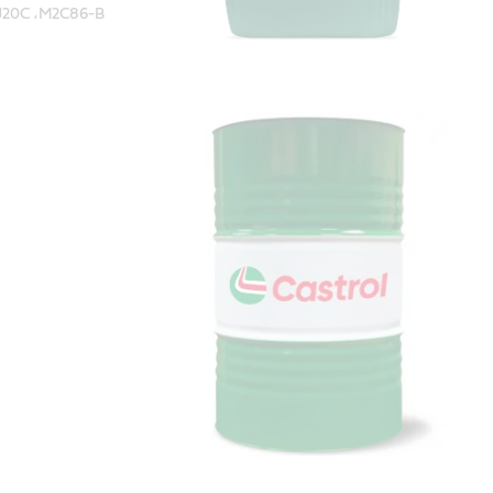
M2C86-B‏، John Deere JDM J20C؛