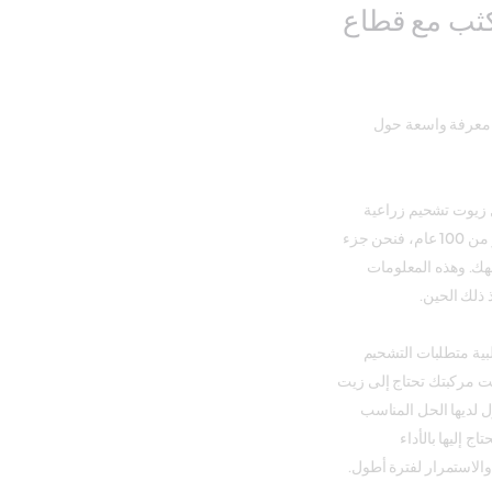
ثب مع قطاع
ت معرفة واسعة حول
 زيوت تشحيم زراعية
متخصصة في عام 1917. وبسبب التعاون مع القطاع الزراعي لأكثر من 100 عام، فنحن جزء
جهك. وهذه المعلومات
 ذلك الحين.
بية متطلبات التشحيم
نت مركبتك تحتاج إلى زيت
 لديها الحل المناسب
ج إليها بالأداء
والاستمرار لفترة أطول.