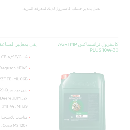
اتصل بمدير حساب كاسترول لديك لمعرفة المزيد.
كاسترول ترانسماكس AGRI MP
يفي بمعايير الصناعة 
PLUS 10W-30
I CF-4/SF/GL-4
Ferguson M1145
ZF TE-ML 06B*‏، 07B؛
M1139‏، M1144؛
مناسب للاستخدام 