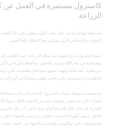
كاسترول مستمرة في العمل عن ك
الزراعة
لقد عملنا مع المزارعين على مدى أجيال، وطورنا في ذلك الوق
المعدات والأشخاص الذين يشكلون هذا القطاع بالغ الأهمية.
تتمتع كاسترول بتاريخ طويل في مجال الزراعة، حيث أطلقت أول
من عالمك. لقد تعلمنا وفهمنا جميع احتياجاتك والتحديات التي توا
المكتسبة الرئيسية هي التي دفعت تطوير منتجاتنا في الزراعة منذ
تم تصميم مجموعة منتجات كاسترول الخاصة بالزراعة خصيصًا لتل
لمعدات الزراعة بتوفير مستوى ثابت من الحماية. لذلك، سواءً كا
المحرك أو سائل ناقل الحركة أو أي منتج خاص آخر، فإن كاسترول
الجاهز. وتبقى أولوياتنا كما هي - فنحن نريد تقديم المنتجات التي تحتا
والمواصفات التي تتطلبها مركباتك لمساعدتها على العمل بكفاءة 