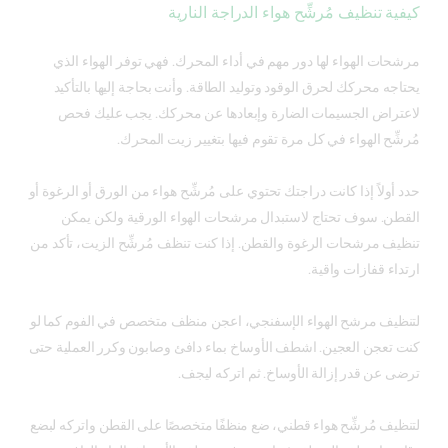
كيفية تنظيف مُرشِّح هواء الدراجة النارية
مرشحات الهواء لها دور مهم في أداء المحرك. فهي توفر الهواء الذي
يحتاجه محركك لحرق الوقود وتوليد الطاقة. وأنت بحاجة إليها بالتأكيد
لاعتراض الجسيمات الضارة وإبعادها عن محركك. يجب عليك فحص
مُرشِّح الهواء في كل مرة تقوم فيها بتغيير زيت المحرك.
حدد أولاً إذا كانت دراجتك تحتوي على مُرشِّح هواء من الورق أو الرغوة أو
القطن. سوف تحتاج لاستبدال مرشحات الهواء الورقية ولكن يمكن
تنظيف مرشحات الرغوة والقطن. إذا كنت تنظف مُرشِّح الزيت، تأكد من
ارتداء قفازات واقية.
لتنظيف مرشح الهواء الإسفنجي، اعجن منظف متخصص في الفوم كما لو
كنت تعجن العجين. اشطف الأوساخ بماء دافئ وصابون وكرر العملية حتى
ترضى عن قدر إزالة الأوساخ. ثم اتركه ليجف.
لتنظيف مُرشِّح هواء قطني، ضع منظفًا متخصصًا على القطن واتركه لبضع