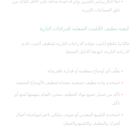
املأ الكاربراتير بالبنزين واتركه لمدة ساعة على الأقل للتأكد من
غلق الصمامات الإبرية.
كيفية تنظيف الأنابيب السفلية للدراجات النارية
غالبًا ما تتلطخ أنابيب عوادم الدراجات النارية. لتنظيف أنابيب عادم
الدراجة النارية، اتبع هذا الدليل البسيط.
نظّف أي أوساخ سطحية أو قذارة بالفرشاة
استخدم مادة تنظيف حمضية معتدلة لتنظيف الأوساخ المتبقية
تأكد من غسل جميع مواد التنظيف بمجرد القيام بمهمتها لمنع أي
تآكل
استخدم التلميع المعدني أو صوف سلكي ناعم لمواصلة أعمال
الفرك والتنظيف والتلميع والصقل