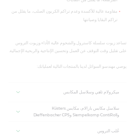
مقاومة عالية للأكسدة وعدم تراكم الكربون الصلب، ما يقلل من
تراكم البقايا وصيانتها
تساعد زيوت سلسلة كاسترول والشحوم عالية الأداء وزيوت التروس
على تقليل وقت التوقف عن العمل وتحسين الإنتاجية والربحية الإجمالية.
يوصي مهندسو السوائل لدينا بالمنتجات التالية لعملياتك:
ميكرولام تاهي وسلاسل المكابس
ميكرولام تاهي وسلاسل المكابس
سلاسل مكابس بارالام، مكابس Küsters
وSiempelkamp ContiRoll وDieffenbacher CPS
المُنتجات الموصى به
سلاسل مكابس بارالام، مكابس Küsters
وSiempelkamp ContiRoll وDieffenbacher CPS
عُلب التروس