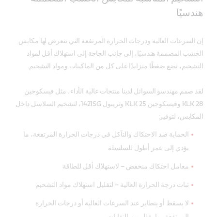
هندسيًا
إن السرعات العالية ودرجات الحرارة المرتفعة التي تتعرض لها مكابس
الخشب المصممة هندسيًا، إلى جانب الحاجة إلى استهلاك أقل لمواد
التشحيم، تضع ضغطًا متزايدًا على كل من الماكينات ومواد التشحيم.
لقد صمم مهندسو السوائل لدينا منتجات عالية الأداء، مثل فيسكوجين
KLK 28 وفيسكوجين KLK 25 وتريبول 1421SG، لتشحيم السلاسل داخل
المكابس، لتوفير:
الحماية ضد الاحتكاك والتآكل في درجات الحرارة المرتفعة، ما
يؤدي إلى عمر أطول للسلسلة
معامل احتكاك منخفض – لاستهلاك أقل للطاقة
ثبات درجة الحرارة العالية – لتقليل استهلاك مواد التشحيم
لا يسقط أو يتطاير عند السرعات العالية أو درجات الحرارة
المرتفعة، ما يقلل من النفايات