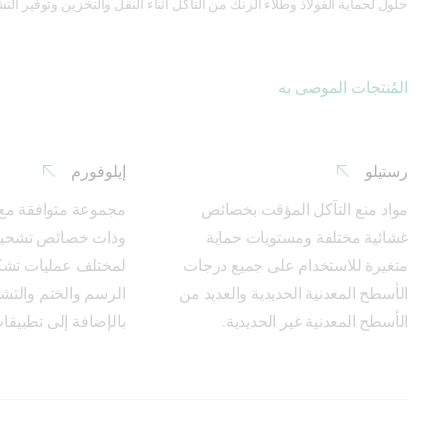
حلول لحماية الفولاذ وطلاء الزنك من التآكل أثناء النقل والتخزين وتوفير الت
المُنتجات الموصى به
رستيلو
إيلوفورم
مواد منع التآكل المؤقت بخصائص 
غشائية مختلفة ومستويات حماية 
متغيرة للاستخدام على جميع درجات 
الأسطح المعدنية الحديدية والعديد من 
الأسطح المعدنية غير الحديدية.
بالإضافة إلى تطبيقا
الحماية من التآكل
التشحيم بغرض الصيانة
عمليات تشكيل المعادن
غسيل الملفات والغسيل الفارغ