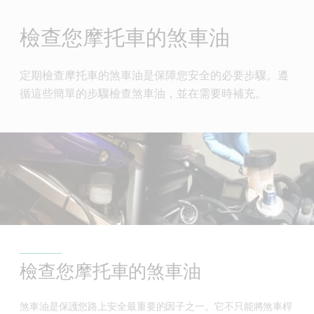
Main
Content
檢查您摩托車的煞車油
定期檢查摩托車的煞車油是保障您安全的必要步驟。遵
循這些簡單的步驟檢查煞車油，並在需要時補充。
檢查您摩托車的煞車油
煞車油是保護您路上安全最重要的因子之一。它不只能將煞車桿