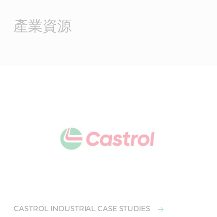
Main
Content
產業資源
CASTROL INDUSTRIAL CASE STUDIES