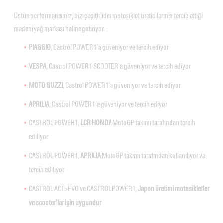
Üstün performansımız, bizi çeşitli lider motosiklet üreticilerinin tercih ettiği
madeni yağ markası haline getiriyor:
PIAGGIO
, Castrol POWER1’a güveniyor ve tercih ediyor
VESPA
, Castrol POWER1 SCOOTER’a güveniyor ve tercih ediyor
MOTO GUZZI
, Castrol POWER1’a güveniyor ve tercih ediyor
APRILIA
, Castrol POWER1’a güveniyor ve tercih ediyor
CASTROL POWER1,
LCR HONDA
MotoGP takımı tarafından tercih
ediliyor
CASTROL POWER1,
APRILIA
MotoGP takımı tarafından kullanılıyor ve
tercih ediliyor
CASTROL ACT>EVO ve CASTROL POWER1,
Japon üretimi motosikletler
ve scooter’lar için uygundur