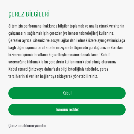
ÇEREZ BİLGİLERİ
Sitemizin performansı hakkında bilgiler toplamak ve analiz etmek ve sitenin
çalışmasını sağlamak için çerezler (ve benzer teknolojiler) kullanırız.
Çerezler ayrıca, sitemizi ve sosyal ağlar dahil olmak üzere aynı çevrimiçi ağa
bağlı diğer üçüncü taraf sitelerini ziyaret ettiğinizde gördüğünüz reklamları
bizim ve üçüncü tarafların kişiselleştirmesine olanak tanır. ‘Kabul’
seçeneğine tıklamakla bu çerezlerin kullanımını kabul etmiş olursunuz.
Kabul etmediğiniz veya daha fazla bilgi istediğiniz takdirde, çerez
tercihlerinizi verilen bağlantıya tıklayarak yönetebilirsiniz.
Kabul
Tümünü reddet
Çerez tercihlerini yönetin