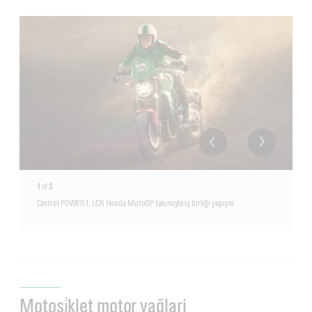
1
of
3
Castrol POWER1, LCR Honda MotoGP takımıyla iş birliği yapıyor
Motosi̇klet motor yağlari