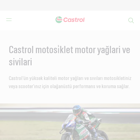
Search
Main
Content
Castrol motosi̇klet motor yağlari ve
sivilari
Castrol’ün yüksek kaliteli motor yağları ve sıvıları motosikletiniz
veya scooter’ınız için olağanüstü performans ve koruma sağlar.