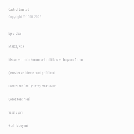
Castrol Limited
Copyright © 1999-2026
bp Global
MSDS/PDS
Ki̇şi̇sel veri̇leri̇n korunmasi poli̇ti̇kasi ve başvuru formu
Çerezler ve i̇zleme araci poli̇ti̇kasi
Castrol tehli̇keli̇ yük taşima kilavuzu
Çerez terci̇hleri̇
Yasal uyari
Gi̇zli̇li̇k beyani