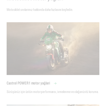
Motosiklet sıvılarımız hakkında daha fazlasını keşfedin.
Castrol POWER1 motor yağlari