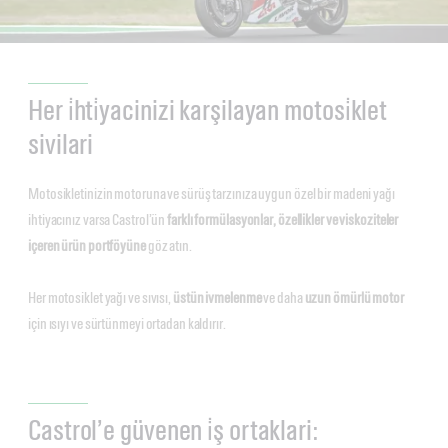
Her i̇hti̇yacinizi karşilayan motosi̇klet
sivilari
Motosikletinizin motoruna ve sürüş tarzınıza uygun özel bir madeni yağı
ihtiyacınız varsa Castrol’ün
farklı formülasyonlar, özellikler ve viskoziteler
içeren ürün portföyüne
göz atın.
Her motosiklet yağı ve sıvısı,
üstün ivmelenme
ve daha
uzun ömürlü motor
için ısıyı ve sürtünmeyi ortadan kaldırır.
Castrol’e güvenen i̇ş ortaklari: