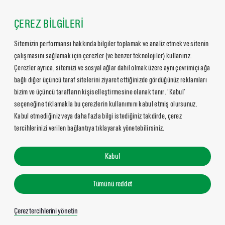
ÇEREZ BİLGİLERİ
Sitemizin performansı hakkında bilgiler toplamak ve analiz etmek ve sitenin
çalışmasını sağlamak için çerezler (ve benzer teknolojiler) kullanırız.
Çerezler ayrıca, sitemizi ve sosyal ağlar dahil olmak üzere aynı çevrimiçi ağa
bağlı diğer üçüncü taraf sitelerini ziyaret ettiğinizde gördüğünüz reklamları
bizim ve üçüncü tarafların kişiselleştirmesine olanak tanır. ‘Kabul’
seçeneğine tıklamakla bu çerezlerin kullanımını kabul etmiş olursunuz.
Kabul etmediğiniz veya daha fazla bilgi istediğiniz takdirde, çerez
tercihlerinizi verilen bağlantıya tıklayarak yönetebilirsiniz.
Kabul
Tümünü reddet
Çerez tercihlerini yönetin