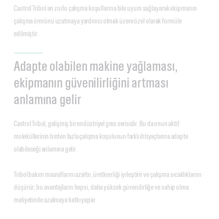
Castrol Tribol en zorlu çalışma koşullarına bile uyum sağlayarak ekipmanın
çalışma ömrünü uzatmaya yardımcı olmak üzere özel olarak formüle
edilmiştir.
Adapte olabilen makine yağlaması,
ekipmanın güvenilirliğini artması
anlamına gelir
Castrol Tribol, gelişmiş bir endüstriyel gres serisidir. Bu da onun aktif
moleküllerinin birden fazla çalışma koşulunun farklı ihtiyaçlarına adapte
olabileceği anlamına gelir.
Tribol bakım masraflarını azaltır, üretkenliği iyileştirir ve çalışma sıcaklıklarını
düşürür; bu avantajların hepsi, daha yüksek güvenilirliğe ve sahip olma
maliyetinde azalmaya katkı yapar.