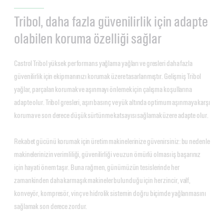
Tribol, daha fazla güvenilirlik için adapte
olabilen koruma özelliği sağlar
Castrol Tribol yüksek performans yağlama yağları ve gresleri daha fazla
güvenilirlik için ekipmanınızı korumak üzere tasarlanmıştır. Gelişmiş Tribol
yağlar, parçaları korumak ve aşınmayı önlemek için çalışma koşullarına
adapte olur. Tribol gresleri, aşırı basınç ve yük altında optimum aşınmaya karşı
koruma ve son derece düşük sürtünme katsayısı sağlamak üzere adapte olur.
Rekabet gücünü korumak için üretim makinelerinize güvenirsiniz: bu nedenle
makinelerinizin verimliliği, güvenilirliği ve uzun ömürlü olması iş başarınız
için hayati önem taşır. Buna rağmen, günümüzün tesislerinde her
zamankinden daha karmaşık makineler bulunduğu için her zincir, valf,
konveyör, kompresör, vinç ve hidrolik sistemin doğru biçimde yağlanmasını
sağlamak son derece zordur.