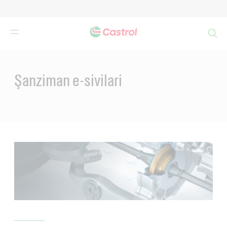
Search
Main
Content
Şanziman e-sivilari