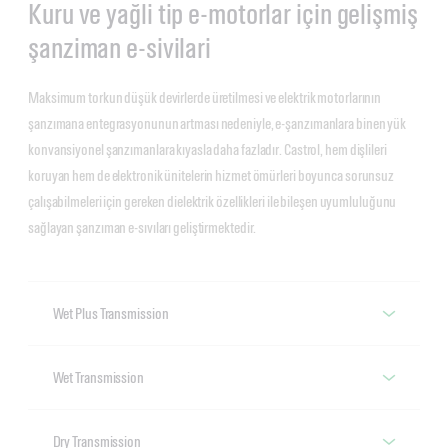
Kuru ve yağli tip e-motorlar için gelişmiş
şanziman e-sivilari
Maksimum torkun düşük devirlerde üretilmesi ve elektrik motorlarının
şanzımana entegrasyonunun artması nedeniyle, e-şanzımanlara binen yük
konvansiyonel şanzımanlara kıyasla daha fazladır. Castrol, hem dişlileri
koruyan hem de elektronik ünitelerin hizmet ömürleri boyunca sorunsuz
çalışabilmeleri için gereken dielektrik özellikleri ile bileşen uyumluluğunu
sağlayan şanzıman e-sıvıları geliştirmektedir.
Wet Plus Transmission
Wet Plus Transmission e-sivisi
Wet Transmission
Wet Transmission (yağli tip şanziman) e-
Dry Transmission