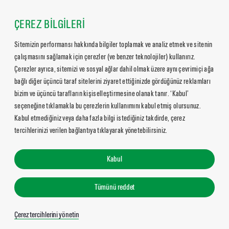
ÇEREZ BİLGİLERİ
Sitemizin performansı hakkında bilgiler toplamak ve analiz etmek ve sitenin
çalışmasını sağlamak için çerezler (ve benzer teknolojiler) kullanırız.
Çerezler ayrıca, sitemizi ve sosyal ağlar dahil olmak üzere aynı çevrimiçi ağa
bağlı diğer üçüncü taraf sitelerini ziyaret ettiğinizde gördüğünüz reklamları
bizim ve üçüncü tarafların kişiselleştirmesine olanak tanır. ‘Kabul’
seçeneğine tıklamakla bu çerezlerin kullanımını kabul etmiş olursunuz.
Kabul etmediğiniz veya daha fazla bilgi istediğiniz takdirde, çerez
tercihlerinizi verilen bağlantıya tıklayarak yönetebilirsiniz.
Kabul
Tümünü reddet
Çerez tercihlerini yönetin