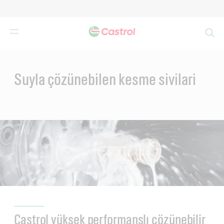
Search
Main
Content
Suyla çözünebilen kesme sivilari
Castrol yüksek performanslı çözünebilir