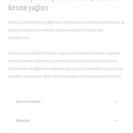
kesme yağları
Suda çözünebilir kesme yağlarımız, soğutma sıvısı kullanımınızı azaltmaya ve
talaşlı imalat gereksinimlerinizi karşılamaya yardımcı olmak için
tasarlanmıştır.
Castrol'ün yüksek performanslı suyla çözünebilen kesme sıvıları, soğutma
sıvısı kullanımını azaltmanıza, sistem ömrünü uzatmanıza ve alüminyum,
döküm demir ve diğer demir alaşımları gibi geniş bir hammadde yelpazesi ile
çalışırken ortaya çıkan talaşlı imalat ihtiyaçlarınızı karşılamaya yardımcı olur.
Otomotiv i̇malatı
Alusol
Havacılık
Alüminyum kesim işlemlerinin yağlama taleplerini üst düzeyde 
karşılamak için geliştirilmiş olan Alusol, takım aşınmasını önlemeye 