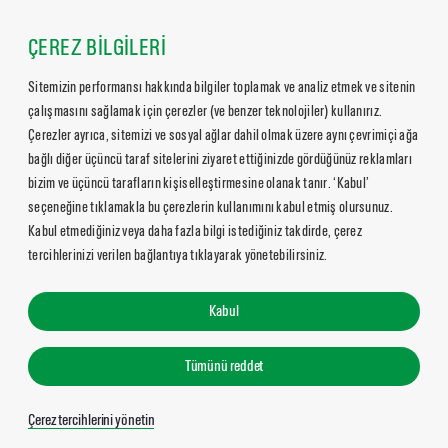
ÇEREZ BİLGİLERİ
Sitemizin performansı hakkında bilgiler toplamak ve analiz etmek ve sitenin
çalışmasını sağlamak için çerezler (ve benzer teknolojiler) kullanırız.
Çerezler ayrıca, sitemizi ve sosyal ağlar dahil olmak üzere aynı çevrimiçi ağa
bağlı diğer üçüncü taraf sitelerini ziyaret ettiğinizde gördüğünüz reklamları
bizim ve üçüncü tarafların kişiselleştirmesine olanak tanır. ‘Kabul’
seçeneğine tıklamakla bu çerezlerin kullanımını kabul etmiş olursunuz.
Kabul etmediğiniz veya daha fazla bilgi istediğiniz takdirde, çerez
tercihlerinizi verilen bağlantıya tıklayarak yönetebilirsiniz.
Kabul
Tümünü reddet
Çerez tercihlerini yönetin