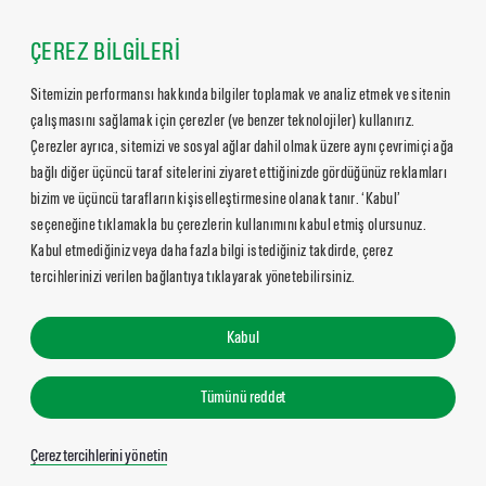
ÇEREZ BİLGİLERİ
Sitemizin performansı hakkında bilgiler toplamak ve analiz etmek ve sitenin
çalışmasını sağlamak için çerezler (ve benzer teknolojiler) kullanırız.
Çerezler ayrıca, sitemizi ve sosyal ağlar dahil olmak üzere aynı çevrimiçi ağa
bağlı diğer üçüncü taraf sitelerini ziyaret ettiğinizde gördüğünüz reklamları
bizim ve üçüncü tarafların kişiselleştirmesine olanak tanır. ‘Kabul’
seçeneğine tıklamakla bu çerezlerin kullanımını kabul etmiş olursunuz.
Kabul etmediğiniz veya daha fazla bilgi istediğiniz takdirde, çerez
tercihlerinizi verilen bağlantıya tıklayarak yönetebilirsiniz.
Kabul
Tümünü reddet
Çerez tercihlerini yönetin