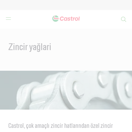
Search
Main
Content
Zincir yağlari
Castrol, çok amaçlı zincir hatlarından özel zincir