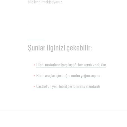
bilgilendirmek istiyoruz.
Şunlar ilginizi çekebilir:
Hibrit motorların karşılaştığı benzersiz zorluklar
Hibrit araçlar için doğru motor yağını seçme
Castrol’ün yeni hibrit performans standardı