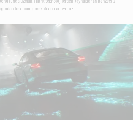
r konusunda uzman. Hibrit teknolojilerden kaynaklanan benzersiz
ağından beklenen gereklilikleri anlıyoruz.