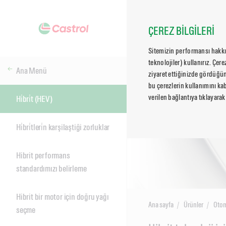
ÇEREZ BİLGİLERİ
Sitemizin performansı hakkın
teknolojiler) kullanırız. Çer
Ana Menü
ziyaret ettiğinizde gördüğün
bu çerezlerin kullanımını kab
verilen bağlantıya tıklayarak
Hi̇bri̇t (HEV)
Hi̇bri̇tleri̇n karşilaştiği zorluklar
Hibrit performans
standardımızı belirleme
Hibrit bir motor için doğru yağı
Ana sayfa
Ürünler
Otom
seçme
Main