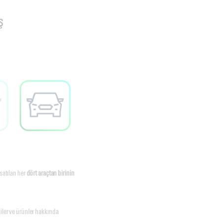
ş
 satılan her
dört araçtan birinin
jiler ve ürünler hakkında