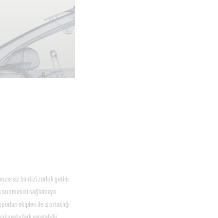
nzersiz bir dizi zorluk getirir.
ns sunmasını sağlamaya
rları ekipleri ile iş ortaklığı
çıkmada fark yaratabilir.