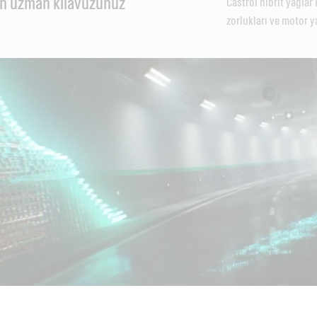
çin uzman kılavuzunuz
Castrol hibrit yağla
zorlukları ve motor y