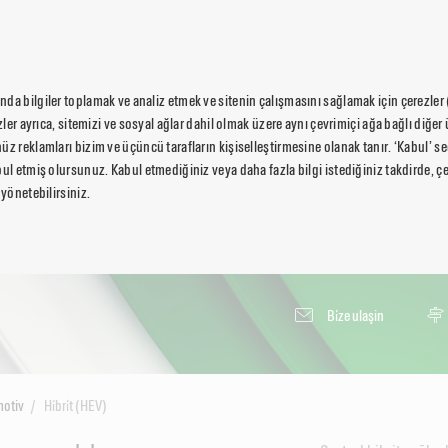
da bilgiler toplamak ve analiz etmek ve sitenin çalışmasını sağlamak için çerezler
ezler ayrıca, sitemizi ve sosyal ağlar dahil olmak üzere aynı çevrimiçi ağa bağlı diğer 
üz reklamları bizim ve üçüncü tarafların kişiselleştirmesine olanak tanır. ‘Kabul’ 
ul etmiş olursunuz. Kabul etmediğiniz veya daha fazla bilgi istediğiniz takdirde, çer
 yönetebilirsiniz.
Bi̇ze ulaşin
otiv
Hi̇bri̇t (HEV)