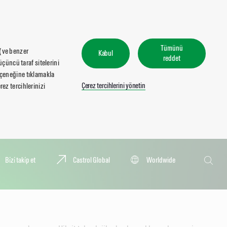
Tümünü
 (ve benzer
Kabul
reddet
üçüncü taraf sitelerini
seçeneğine tıklamakla
Çerez tercihlerini yönetin
ez tercihlerinizi
Ara
Bi̇zi̇ taki̇p et
Castrol Global
Worldwide
Ara