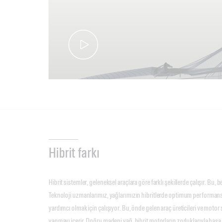
Hibrit farkı
Hibrit sistemler, geleneksel araçlara göre farklı şekillerde çalışır. Bu, be
Teknoloji uzmanlarımız, yağlarımızın hibritlerde optimum performa
yardımcı olmak için çalışıyor. Bu, önde gelen araç üreticileri ve motor spo
yapmayı içerir. Doğru madeni yağ, hibrit motorların zorluklarıyla başa 