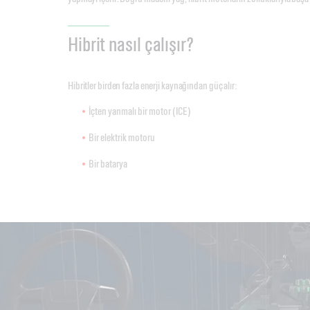
Hibrit nasıl çalışır?
Hibritler birden fazla enerji kaynağından güç alır:
İçten yanmalı bir motor (ICE)
Bir elektrik motoru
Bir batarya