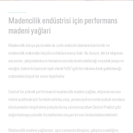
Madencilik endüstrisi için performans
madeni yağlari
Madencilik dünya yüzündeki en zorlu endüstri alanlarından biridir ve
madencilik makineleri büyük zorluklara maruz kalır. Bu durum, tek bir ekipman
arızasının, çalışmalarınızın tamamını anında durdurabileceği ve yedek parça ve
emeğin, bakım bütçenizin tipik olarak %85’i gibi bir rakama denk gelebileceği
ortamlarda büyük bir sorun teşkil eder.
Castrol’ün yüksek performanslı madencilik madeni yağları, ekipman arızası
riskini azaltmak için formüle edilmiş olup, potansiyel sorunları pahalı arızalara
dönüşmeden tespit etme yoluyla duruş süresini azaltan Castrol Predict gibi
değer katmaya yönelik hizmetlerden oluşan bir seri ile desteklenmektedir.
Madencilik madeni yağlarımız, aynı zamanda titreşimi, çalışma sıcaklığını,