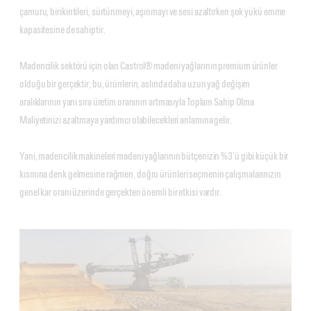
çamuru, birikintileri, sürtünmeyi, aşınmayı ve sesi azaltırken şok yükü emme
kapasitesine de sahiptir.
Madencilik sektörü için olan Castrol® madeni yağlarının premium ürünler
olduğu bir gerçektir; bu, ürünlerin, aslında daha uzun yağ değişim
aralıklarının yanı sıra üretim oranının artmasıyla Toplam Sahip Olma
Maliyetinizi azaltmaya yardımcı olabilecekleri anlamına gelir.
Yani, madencilik makineleri madeni yağlarının bütçenizin %3’ü gibi küçük bir
kısmına denk gelmesine rağmen, doğru ürünleri seçmenin çalışmalarınızın
genel kar oranı üzerinde gerçekten önemli bir etkisi vardır.