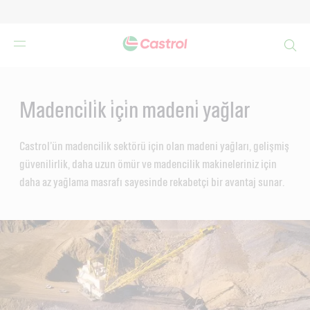
Search
Main
Content
Madenci̇li̇k i̇çi̇n madeni̇ yağlar
Castrol’ün madencilik sektörü için olan madeni yağları, gelişmiş
güvenilirlik, daha uzun ömür ve madencilik makineleriniz için
daha az yağlama masrafı sayesinde rekabetçi bir avantaj sunar.