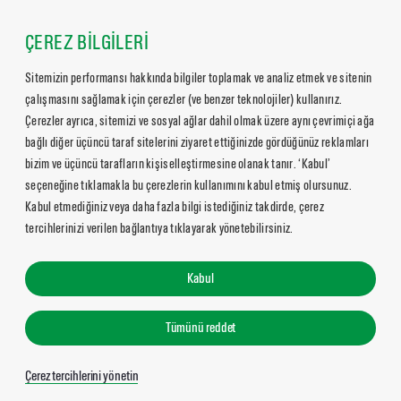
ÇEREZ BİLGİLERİ
Sitemizin performansı hakkında bilgiler toplamak ve analiz etmek ve sitenin
çalışmasını sağlamak için çerezler (ve benzer teknolojiler) kullanırız.
Çerezler ayrıca, sitemizi ve sosyal ağlar dahil olmak üzere aynı çevrimiçi ağa
bağlı diğer üçüncü taraf sitelerini ziyaret ettiğinizde gördüğünüz reklamları
bizim ve üçüncü tarafların kişiselleştirmesine olanak tanır. ‘Kabul’
seçeneğine tıklamakla bu çerezlerin kullanımını kabul etmiş olursunuz.
Kabul etmediğiniz veya daha fazla bilgi istediğiniz takdirde, çerez
tercihlerinizi verilen bağlantıya tıklayarak yönetebilirsiniz.
Kabul
Tümünü reddet
Çerez tercihlerini yönetin