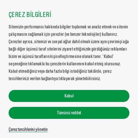
ÇEREZ BİLGİLERİ
Sitemizin performansı hakkında bilgiler toplamak ve analiz etmek ve sitenin
çalışmasını sağlamak için çerezler (ve benzer teknolojiler) kullanırız.
Çerezler ayrıca, sitemizi ve sosyal ağlar dahil olmak üzere aynı çevrimiçi ağa
bağlı diğer üçüncü taraf sitelerini ziyaret ettiğinizde gördüğünüz reklamları
bizim ve üçüncü tarafların kişiselleştirmesine olanak tanır. ‘Kabul’
seçeneğine tıklamakla bu çerezlerin kullanımını kabul etmiş olursunuz.
Kabul etmediğiniz veya daha fazla bilgi istediğiniz takdirde, çerez
tercihlerinizi verilen bağlantıya tıklayarak yönetebilirsiniz.
Kabul
Tümünü reddet
Çerez tercihlerini yönetin