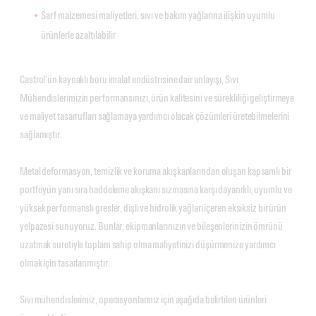
Sarf malzemesi maliyetleri, sıvı ve bakım yağlarına ilişkin uyumlu
ürünlerle azaltılabilir
Castrol’ün kaynaklı boru imalat endüstrisine dair anlayışı, Sıvı
Mühendislerimizin performansınızı, ürün kalitesini ve sürekliliği geliştirmeye
ve maliyet tasarrufları sağlamaya yardımcı olacak çözümleri üretebilmelerini
sağlamıştır.
Metal deformasyon, temizlik ve koruma akışkanlarından oluşan kapsamlı bir
portföyün yanı sıra haddeleme akışkanı sızmasına karşı dayanıklı, uyumlu ve
yüksek performanslı gresler, dişli ve hidrolik yağları içeren eksiksiz bir ürün
yelpazesi sunuyoruz. Bunlar, ekipmanlarınızın ve bileşenlerinizin ömrünü
uzatmak suretiyle toplam sahip olma maliyetinizi düşürmenize yardımcı
olmak için tasarlanmıştır.
Sıvı mühendislerimiz, operasyonlarınız için aşağıda belirtilen ürünleri