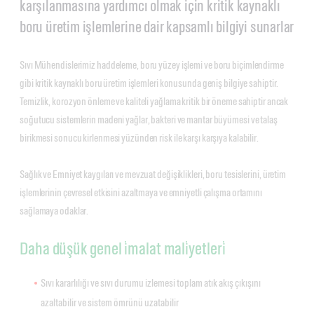
karşılanmasına yardımcı olmak için kritik kaynaklı
boru üretim işlemlerine dair kapsamlı bilgiyi sunarlar
Sıvı Mühendislerimiz haddeleme, boru yüzey işlemi ve boru biçimlendirme
gibi kritik kaynaklı boru üretim işlemleri konusunda geniş bilgiye sahiptir.
Temizlik, korozyon önleme ve kaliteli yağlama kritik bir öneme sahiptir ancak
soğutucu sistemlerin madeni yağlar, bakteri ve mantar büyümesi ve talaş
birikmesi sonucu kirlenmesi yüzünden risk ile karşı karşıya kalabilir.
Sağlık ve Emniyet kaygıları ve mevzuat değişiklikleri, boru tesislerini, üretim
işlemlerinin çevresel etkisini azaltmaya ve emniyetli çalışma ortamını
sağlamaya odaklar.
Daha düşük genel i̇malat mali̇yetleri̇
Sıvı kararlılığı ve sıvı durumu izlemesi toplam atık akış çıkışını
azaltabilir ve sistem ömrünü uzatabilir