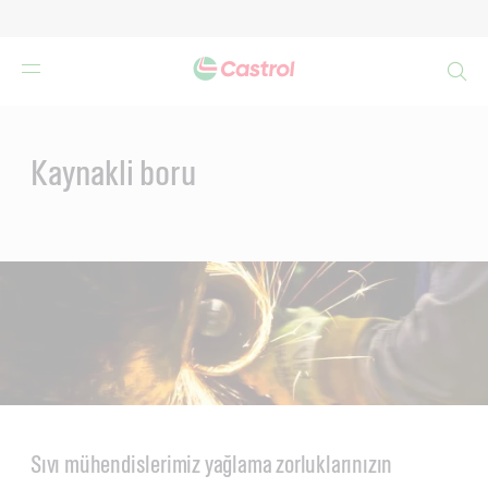
Search
Main
Content
Kaynakli boru
Sıvı mühendislerimiz yağlama zorluklarınızın