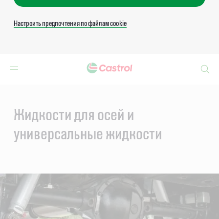
Настроить предпочтения по файлам cookie
Search
Main
Content
Жидкости для осей и
универсальные жидкости