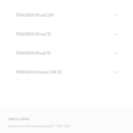
Castrol TRANSMAX Limited Slip Z 85W-90
TRANSMAX Offroad 10W
Castrol TRANSMAX Offroad 10W
TRANSMAX Offroad 30
Castrol TRANSMAX Offroad 30
TRANSMAX Offroad 50
Castrol TRANSMAX Offroad 50
TRANSMAX Universal 75W-90
Castrol TRANSMAX Universal 75W-90
Castrol Limited
Охраняется авторским правом © 1999-2026