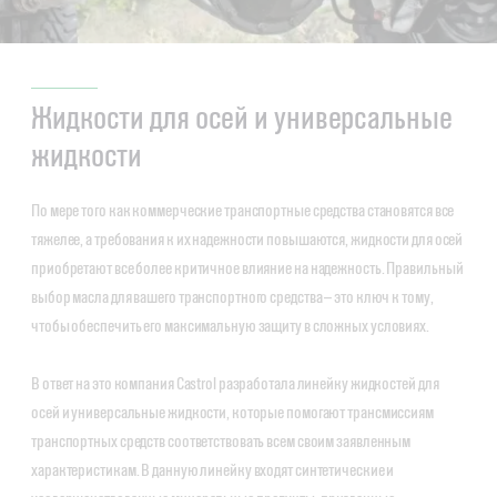
Жидкости для осей и универсальные
жидкости
По мере того как коммерческие транспортные средства становятся все
тяжелее, а требования к их надежности повышаются, жидкости для осей
приобретают все более критичное влияние на надежность. Правильный
выбор масла для вашего транспортного средства — это ключ к тому,
чтобы обеспечить его максимальную защиту в сложных условиях.
В ответ на это компания Castrol разработала линейку жидкостей для
осей и универсальные жидкости, которые помогают трансмиссиям
транспортных средств соответствовать всем своим заявленным
характеристикам. В данную линейку входят синтетические и