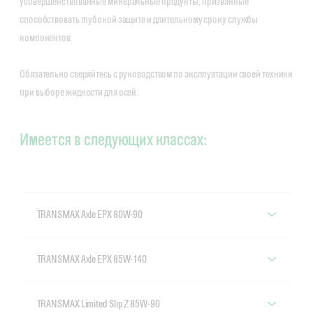
усовершенствованные минеральные продукты, призванные
способствовать глубокой защите и длительному сроку службы
компонентов.
Обязательно сверяйтесь с руководством по эксплуатации своей техники
при выборе жидкости для осей.
Имеется в следующих классах:
TRANSMAX Axle EPX 80W-90
Castrol TRANSMAX Axle EPX 80W-90
TRANSMAX Axle EPX 85W-140
Castrol TRANSMAX Axle EPX 85W-140
TRANSMAX Limited Slip Z 85W-90