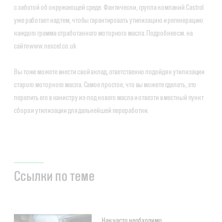
с заботой об окружающей среде. Фактически, группа компаний Castrol
уже работает над тем, чтобы гарантировать утилизацию и регенерацию
каждого грамма отработанного моторного масла. Подробнее см. на
сайте www.nexcel.co.uk
Вы тоже можете внести свой вклад, ответственно подойдя к утилизации
старого моторного масла. Самое простое, что вы можете сделать, это
перелить его в канистру из-под нового масла и отвезти в местный пункт
сбора и утилизации для дальнейшей переработки.
Ссылки по теме
Как часто необходимо