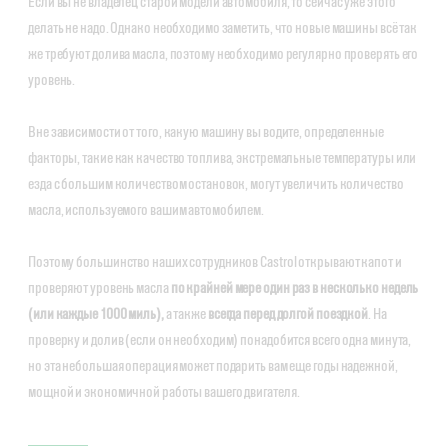
Если вы не владелец старой модели автомобиля, то сейчас уже этого
делать не надо. Однако необходимо заметить, что новые машины всё так
же требуют долива масла, поэтому необходимо регулярно проверять его
уровень.
Вне зависимости от того, какую машину вы водите, определенные
факторы, такие как качество топлива, экстремальные температуры или
езда с большим количеством остановок, могут увеличить количество
масла, используемого вашим автомобилем.
Поэтому большинство наших сотрудников Castrol открывают капот и
проверяют уровень масла
по крайней мере один раз в несколько недель
(или каждые 1000 миль),
а также
всегда перед долгой поездкой
. На
проверку и долив (если он необходим) понадобится всего одна минута,
но эта небольшая операция может подарить вам еще годы надежной,
мощной и экономичной работы вашего двигателя.