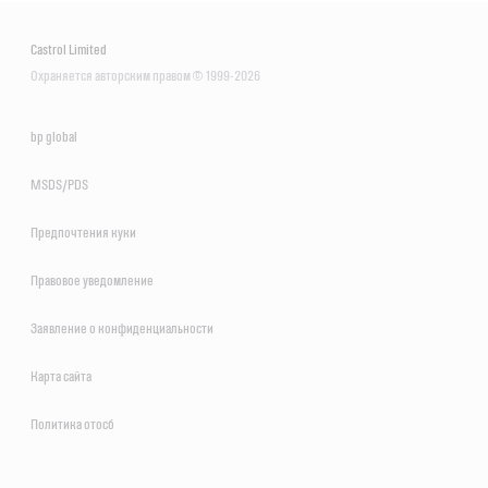
Castrol Limited
Охраняется авторским правом © 1999-2026
bp global
MSDS/PDS
Предпочтения куки
Правовое уведомление
Заявление о конфиденциальности
Карта сайта
Политика отосб