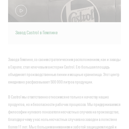
Завод Castrol в Гемлике
Завод в Гемлике, со своим стратегическим расположением, как и заводы
в Европе, стал ключевым в истории Castrol. Его большая площадь
объединяет производственные линии и мощные хранилища. Этот центр
ежедневно расфасовывает 500 000 литров продукции.
В Castrol мы ответственно относимся не только к качеству наших
продуктов, но и безопасности рабочих процессов. Мы придерживаемся
философии нулевого показателя несчастных случаев на производстве,
благодаря чему у нас ноль несчастных случаев на заводе и в логистике
более 11 лет. Мы с большим вниманием и заботой защищаем людей и