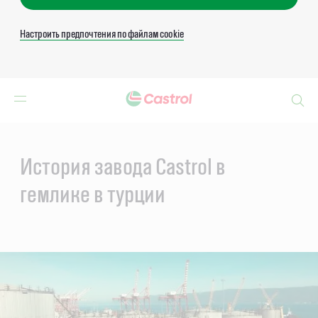
Настроить предпочтения по файлам cookie
Search
Main
Content
История завода Castrol в
гемлике в турции