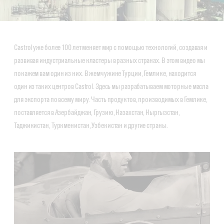
Castrol уже более 100 лет меняет мир с помощью технологий, создавая и
развивая индустриальные кластеры в разных странах. В этом видео мы
покажем вам один из них. В жемчужине Турции, Гемлике, находится
один из таких центров Castrol. Здесь мы разрабатываем моторные масла
для экспорта по всему миру. Часть продуктов, производимых в Гемлике,
поставляется в Азербайджан, Грузию, Казахстан, Кыргызстан,
Таджикистан, Туркменистан, Узбекистан и другие страны.