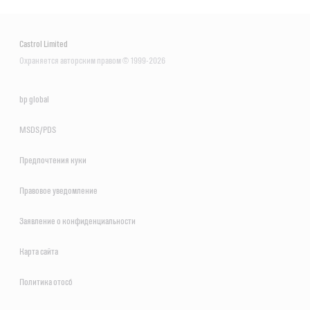
Castrol Limited
Охраняется авторским правом © 1999-2026
bp global
MSDS/PDS
Предпочтения куки
Правовое уведомление
Заявление о конфиденциальности
Карта сайта
Политика отосб