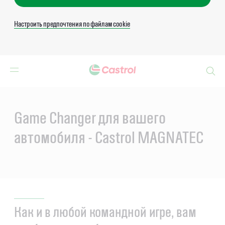
Настроить предпочтения по файлам cookie
Search
Main
Content
Game Changer для вашего
автомобиля - Castrol MAGNATEC
Как и в любой командной игре, вам