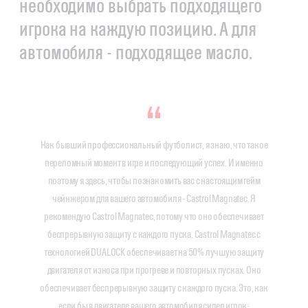
необходимо выбрать подходящего
игрока на каждую позицию. А для
автомобиля - подходящее масло.
Как бывший профессиональный футболист, я знаю, что такое
переломный момент в игре и последующий успех. И именно
поэтому я здесь, чтобы познакомить вас с настоящим гейм
чейнжером для вашего автомобиля - Castrol Magnatec. Я
рекомендую Castrol Magnatec, потому что оно обеспечивает
беспрерывную защиту с каждого пуска. Castrol Magnatec с
технологией DUALOCK обеспечивает на 50% лучшую защиту
двигателя от износа при прогреве и повторных пусках. Оно
обеспечивает беспрерывную защиту с каждого пуска. Это, как
если бы в двигателе вашего автомобиля сидел игрок-