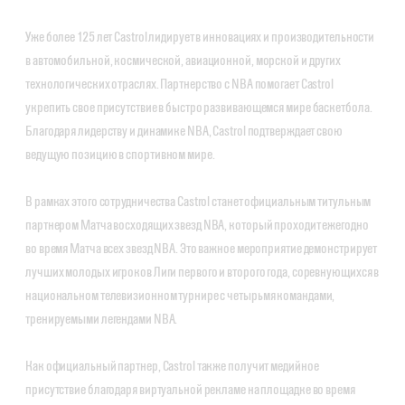
Уже более 125 лет Castrol лидирует в инновациях и производительности
в автомобильной, космической, авиационной, морской и других
технологических отраслях. Партнерство с NBA помогает Castrol
укрепить свое присутствие в быстро развивающемся мире баскетбола.
Благодаря лидерству и динамике NBA, Castrol подтверждает свою
ведущую позицию в спортивном мире.
В рамках этого сотрудничества Castrol станет официальным титульным
партнером Матча восходящих звезд NBA, который проходит ежегодно
во время Матча всех звезд NBA. Это важное мероприятие демонстрирует
лучших молодых игроков Лиги первого и второго года, соревнующихся в
национальном телевизионном турнире с четырьмя командами,
тренируемыми легендами NBA.
Как официальный партнер, Castrol также получит медийное
присутствие благодаря виртуальной рекламе на площадке во время