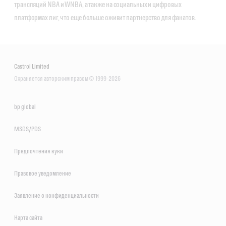
трансляций NBA и WNBA, а также на социальных и цифровых
платформах лиг, что еще больше оживит партнерство для фанатов.
Castrol Limited
Охраняется авторским правом © 1999-2026
bp global
MSDS/PDS
Предпочтения куки
Правовое уведомление
Заявление о конфиденциальности
Карта сайта