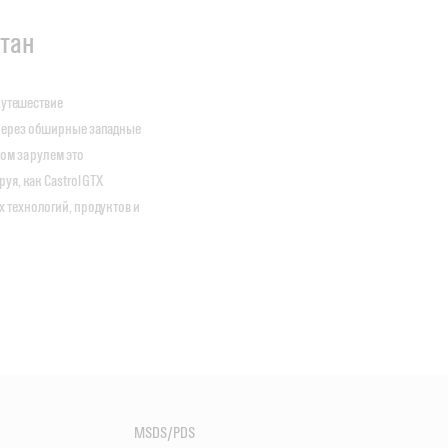
стан
путешествие
через обширные западные
ом за рулем это
я, как Castrol GTX
 технологий, продуктов и
MSDS/PDS