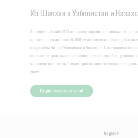
Из Шанхая в Узбекистан и Казах
Автомобиль Castrol GTX готовится отправиться в испытательное 
протяженностью более 15 000 км из оживленных улиц Шанхая 
ландшафты Китая в Узбекистан и Казахстан. С настоящим клиент
путешествие раскрывает истинное значение пробега, демонстриру
позволяет проезжать большее расстояние с помощью передовых
услуг.
Следить за путешествием!
bp global