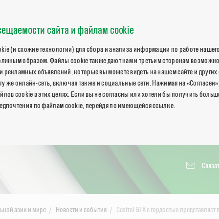
ещаемости сайта и файлам cookie
ie (и схожие технологии) для сбора и анализа информации по работе нашего
олжным образом. Файлы cookie также дают нам и третьим сторонам возможн
 рекламных объявлений, которые вы можете видеть на нашем сайте и других 
 ту же онлайн-сеть, включая также и социальные сети. Нажимая на «Согласен»
йлов cookie в этих целях. Если вы не согласны или хотели бы получить боль
едпочтения по файлам cookie, перейдя по имеющейся ссылке.
Связат
льной азии и мире
Новости и события
Castrol GTX с гордостью представляет