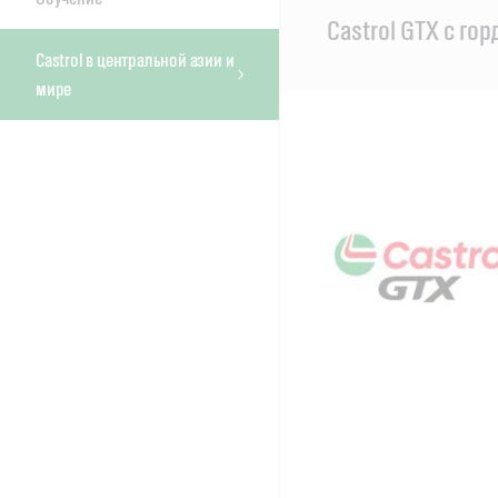
Main
Castrol GTX с го
Content
Castrol в центральной азии и
мире