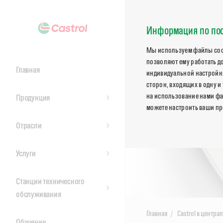
Информация по пос
Мы используем файлы cook
позволяют ему работать д
Главная
индивидуальной настройки
сторон, входящих в одну и
на использование нами фа
Продукция
можете настроить ваши пр
Отрасли
Услуги
Станции технического
обслуживания
Главная
Castrol в центра
Обучение