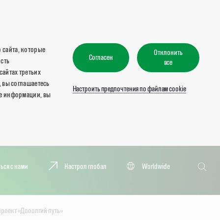
 сайта, которые
Отклонить
Согласен
ость
все
сайтах третьих
, вы соглашаетесь
Настроить предпочтения по файлам cookie
ше информации, вы
Поиск
ься с нами
Кастрол глобал
Worldwide
Поиск
 проект «Дооолгий путь»