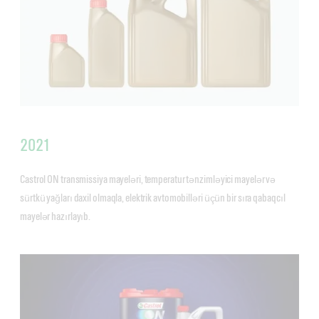
2021
Castrol ON transmissiya mayeləri, temperatur tənzimləyici mayelər və
sürtkü yağları daxil olmaqla, elektrik avtomobilləri üçün bir sıra qabaqcıl
mayelər hazırlayıb.