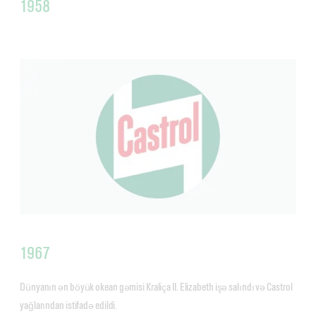
1958
1967
Dünyanın ən böyük okean gəmisi Kraliça II. Elizabeth işə salındı və Castrol
yağlarından istifadə edildi.