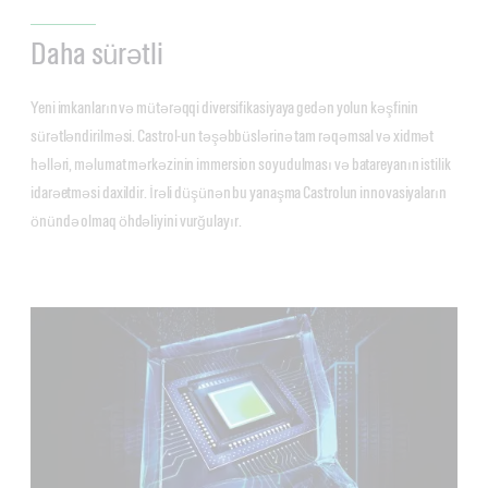
Daha sürətli
Yeni imkanların və mütərəqqi diversifikasiyaya gedən yolun kəşfinin
sürətləndirilməsi. Castrol-un təşəbbüslərinə tam rəqəmsal və xidmət
həlləri, məlumat mərkəzinin immersion soyudulması və batareyanın istilik
idarəetməsi daxildir. İrəli düşünən bu yanaşma Castrolun innovasiyaların
önündə olmaq öhdəliyini vurğulayır.