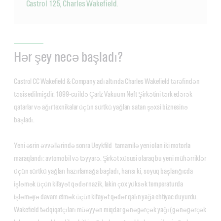
Castrol 125, Charles Wakefield.
Hər şey necə başladı?
Castrol CC Wakefield & Company adı altında Charles Wakefield tərəfindən
təsis edilmişdir. 1899-cu ildə Çarlz Vakuum Neft Şirkətini tərk edərək
qatarlar və ağır texnikalar üçün sürtkü yağları satan şəxsi biznesinə
başladı.
Yeni əsrin əvvəllərində sonra Ueykfild tamamilə yeni olan iki motorla
maraqlandı: avtomobil və təyyarə. Şirkət xüsusi olaraq bu yeni mühərriklər
üçün sürtkü yağları hazırlamağa başladı, hansı ki, soyuq başlanğıcda
işləmək üçün kifayət qədər nazik, lakin çox yüksək temperaturda
işləməyə davam etmək üçün kifayət qədər qalın yağa ehtiyac duyurdu.
Wakefield tədqiqatçıları müəyyən miqdar gənəgərçək yağı (gənəgərçək