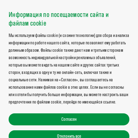
Информация по посещаемости сайта и
файлам cookie
Мы используем файлы cookie (и схожие технологии) для сбора и анализа
информации по работе нашего сайта, которые позволяют ему работать
должным образом. Файлы cookie также дают нам и третьим сторонам
возможность индивидуальной настройки рекламных объявлений,
которые вы можете видеть на нашем сайте и других сайтах третьих
сторон, входящих в одну и ту же онлайн-сеть, включая также и
социальные сети. Нажимая на «Согласен», вы соглашаетесь на
использование нами файлов cookie в этих целях. Если вы не согласны
или хотели бы получить больше информации, вы можете настроить ваши
предпочтения по файлам cookie, перейдя по имеющейся ссылке.
Согласен
Отклонить все