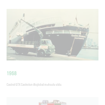
1968
Castrol GTX Castrolun ilk qlobal məhsulu oldu.