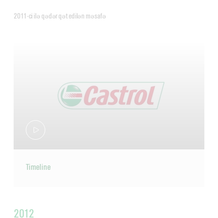
2011-ci ilə qədər qət edilən məsafə
Timeline
2012