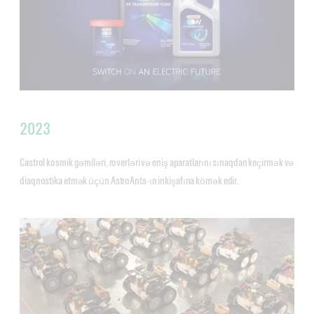
2023
Castrol kosmik gəmiləri, roverləri və eniş aparatlarını sınaqdan keçirmək və
diaqnostika etmək üçün AstroAnts-ın inkişafına kömək edir.