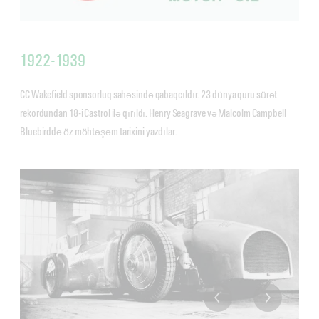
1922-1939
CC Wakefield sponsorluq sahəsində qabaqcıldır. 23 dünya quru sürət
rekordundan 18-i Castrol ilə qırıldı. Henry Seagrave və Malcolm Campbell
Bluebirddə öz möhtəşəm tarixini yazdılar.