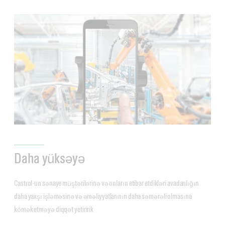
Daha yüksəyə
Castrol-un sənaye müştərilərinə və onların etibar etdikləri avadanlığın
daha yaxşı işləməsinə və əməliyyatlarının daha səmərəli olmasına
kömək etməyə diqqət yetiririk