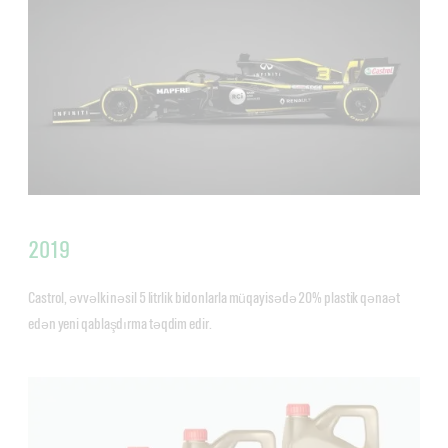
2019
Castrol, əvvəlki nəsil 5 litrlik bidonlarla müqayisədə 20% plastik qənaət
edən yeni qablaşdırma təqdim edir.