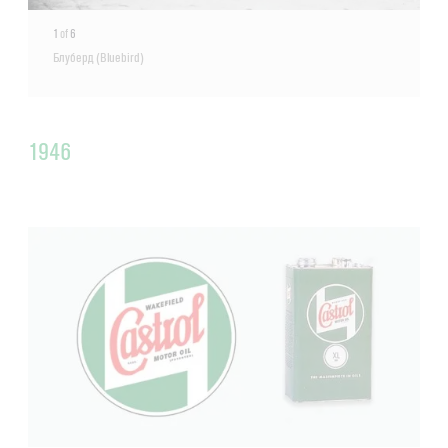
1
of
6
Блуберд (Bluebird)
1946