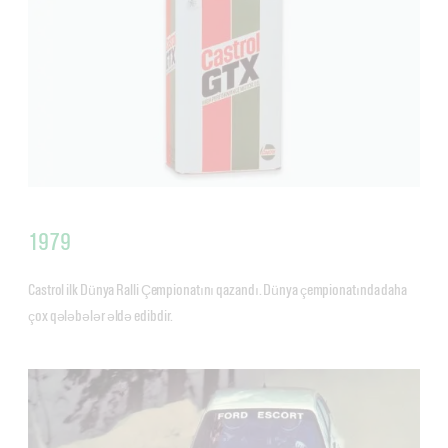
1979
Castrol ilk Dünya Ralli Çempionatını qazandı. Dünya çempionatında daha
çox qələbələr əldə edibdir.