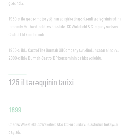
göründü.
1960-cı ilə qədər motor yağının adı şirkətin görkəmli təsisçisinin adını
tamamilə ört-basdır etdi və beləliklə, CC Wakefield & Company sadəcə
Castrol Ltd kimi tanındı.
1966-cı ildə Castrol The Burmah Oil Company tərəfindən satın alındı ​​və
2000-ci ildə Burmah-Castrol BP konserninin bir hissəsi oldu.
125 il tərəqqinin tarixi
1899
Charles Wakefield CC Wakefield&Co Ltd-ni qurdu və Castrolun hekayəsi
başladı.