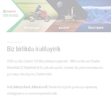
Biz birlikdə irəliləyirik
2024-cü ildə Castrol 125 illik yubileyini qeyd edir. 1899-cu ildə ser Charles
Wakefield CC Wakefield & Co şirkətini qurdu. Limited. Bu şirkət sonradan bu
gün yaxşı tanıdığımız Castrol oldu.
İrəli, daha yüksək, daha sürətli
; Bunlar bizi uğurlu gələcəyə aparacaq
strategiyamızın əsas komponentləridir.