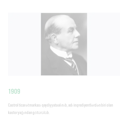
1909
Castrol ticarət markası qeydiyyata alınıb, adı inqrediyentlərdən biri olan
kastor yağından götürülüb.