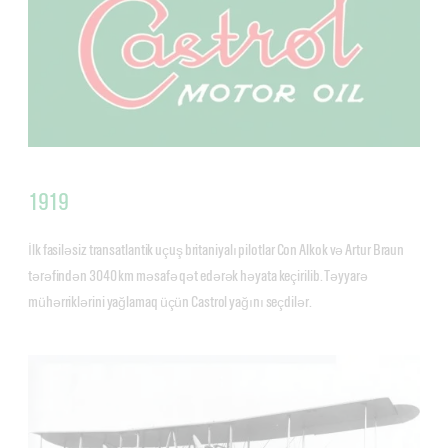
1919
İlk fasiləsiz transatlantik uçuş britaniyalı pilotlar Con Alkok və Artur Braun
tərəfindən 3040 km məsafə qət edərək həyata keçirilib. Təyyarə
mühərriklərini yağlamaq üçün Castrol yağını seçdilər.