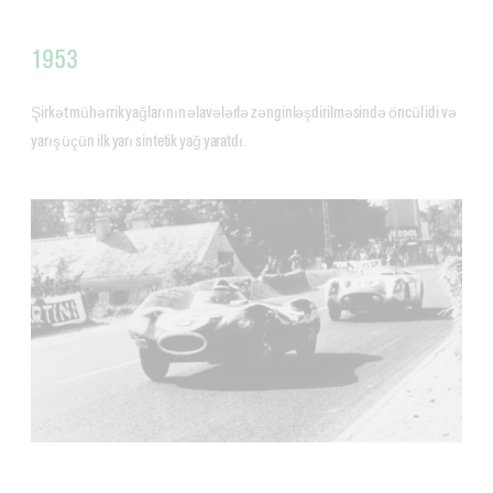
1953
Şirkət mühərrik yağlarının əlavələrlə zənginləşdirilməsində öncül idi və
yarış üçün ilk yarı sintetik yağ yaratdı.