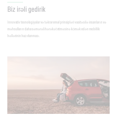
Biz irəli gedirik
İnnovativ texnologiyalar və təkrar emal prinsipləri vasitəsilə insanların və
məhsulların daha səmərəli hərəkət etməsinə kömək edən mobillik
həllərinin hazırlanması.