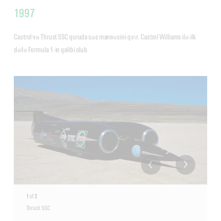
1997
Castrol və Thrust SSC quruda səs maneəsini qırır. Castrol Williams ilə ilk
dəfə Formula 1-in qalibi olub.
1
of
2
Thrust SSC