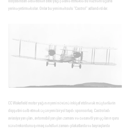
lobyasından əldə edilən bitki yağı) əlavə etməklə bu vəzifəni uğurla
yerinə yetirmək olar. Onlar bu yeni məhsulu "Castrol" adlandırdılar.
CC Wakefield motor yağının yeni növünü inkişaf etdirərək müştərilərin
diqqətini cəlb etmək üçün yeni bir yol tapdı: sponsorluq. Castrol adı
aviasiya yarışları, avtomobil yarışları zamanı və cəsarətli yarışçıların quru
sürət rekordunu qırmaq cəhdləri zamanı plakatlarda və bayraqlarda