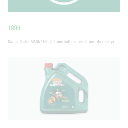
1996
Castrol, Castrol MAGNATEC ağıllı molekullarının yaradılması ilə irəliləyir.