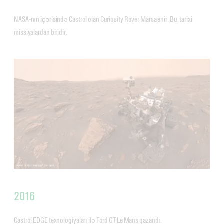
NASA-nın içərisində Castrol olan Curiosity Rover Marsa enir. Bu, tarixi
missiyalardan biridir.
2016
Castrol EDGE texnologiyaları ilə Ford GT Le Mans qazandı.