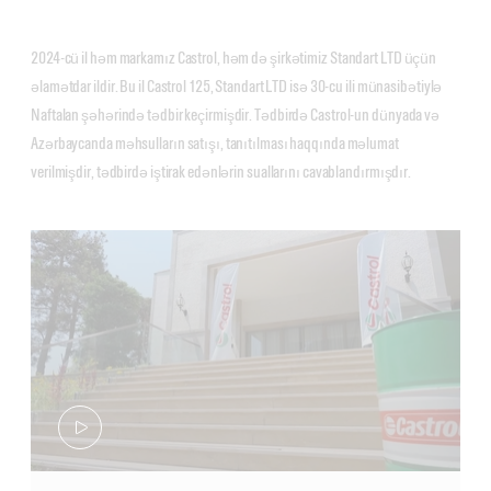
2024-cü il həm markamız Castrol, həm də şirkətimiz Standart LTD üçün
əlamətdar ildir. Bu il Castrol 125, Standart LTD isə 30-cu ili münasibətiylə
Naftalan şəhərində tədbir keçirmişdir. Tədbirdə Castrol-un dünyada və
Azərbaycanda məhsulların satışı, tanıtılması haqqında məlumat
verilmişdir, tədbirdə iştirak edənlərin suallarını cavablandırmışdır.