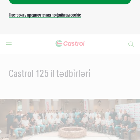
Настроить предпочтения по файлам cookie
Search
Main
Content
Castrol 125 il tədbi̇rləri̇