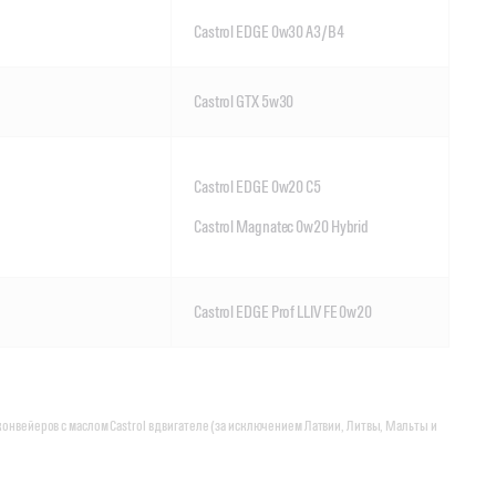
Castrol EDGE 0w30 A3/B4
Castrol GTX 5w30
Castrol EDGE 0w20 C5
Castrol Magnatec 0w20 Hybrid
Castrol EDGE Prof LLIV FE 0w20
онвейеров с маслом Castrol в двигателе (за исключением Латвии, Литвы, Мальты и