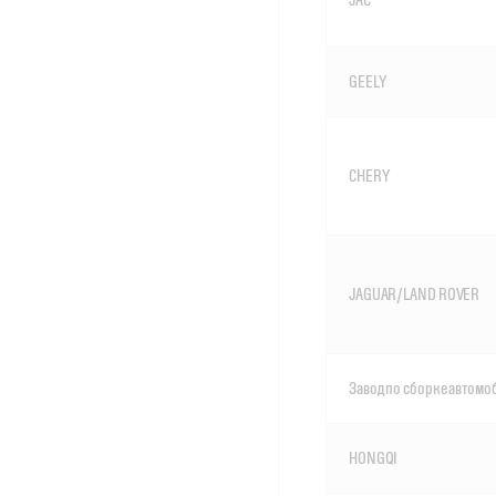
GEELY
CHERY
JAGUAR/LAND ROVER
Завод по сборке автом
HONGQI