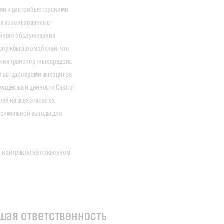
ями и дистрибьюторскими
ля использования в
тийного обслуживания
 службы автомобилей, что
ния транспортных средств.
и автодилерами выходит за
ущества и ценности Castrol
й на всех этапах их
ксимальной выгоды для
и контракты на локальном
ьшая ответственность