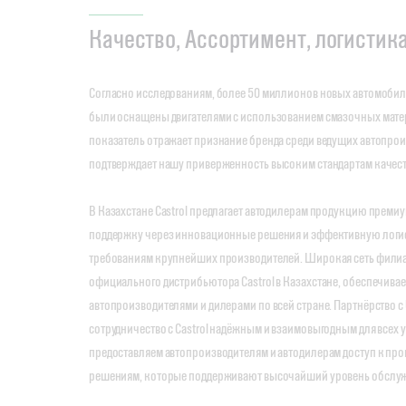
Качество, Ассортимент, логистик
Согласно исследованиям, более 50 миллионов новых автомобил
были оснащены двигателями с использованием смазочных матери
показатель отражает признание бренда среди ведущих автопрои
подтверждает нашу приверженность высоким стандартам качест
В Казахстане Castrol предлагает автодилерам продукцию премиу
поддержку через инновационные решения и эффективную логи
требованиям крупнейших производителей. Широкая сеть филиа
официального дистрибьютора Castrol в Казахстане, обеспечивае
автопроизводителями и дилерами по всей стране. Партнёрство с U
сотрудничество с Castrol надёжным и взаимовыгодным для всех
предоставляем автопроизводителям и автодилерам доступ к п
решениям, которые поддерживают высочайший уровень обслуж