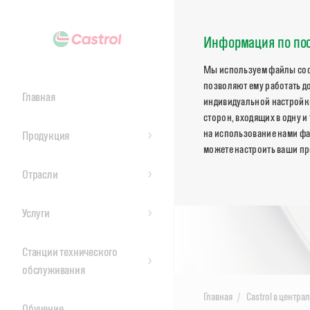
Информация по пос
Мы используем файлы cook
позволяют ему работать д
Главная
индивидуальной настройки
сторон, входящих в одну и
на использование нами фа
Продукция
можете настроить ваши пр
Отрасли
Услуги
Станции технического
обслуживания
Главная
Castrol в центра
Обучение