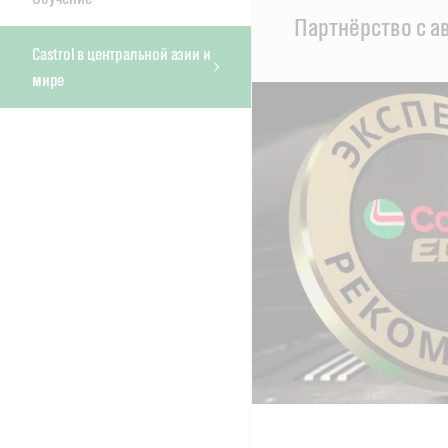
Main
Партнёрство с а
Content
Castrol в центральной азии и
мире