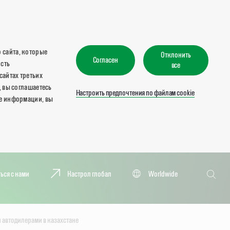
 сайта, которые
Отклонить
Согласен
ость
все
сайтах третьих
, вы соглашаетесь
Настроить предпочтения по файлам cookie
ше информации, вы
Поиск
ься с нами
Кастрол глобал
Worldwide
Поиск
 автодилерами в казахстане