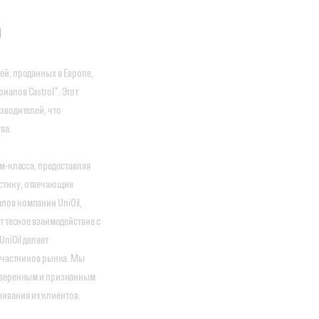
а
ей, проданных в Европе,
алов Castrol*. Этот
зводителей, что
ва.
м-класса, предоставляя
стику, отвечающие
лов компании UniOil,
т тесное взаимодействие с
niOil делает
 участников рынка. Мы
роверенным и признанным
ивания их клиентов.