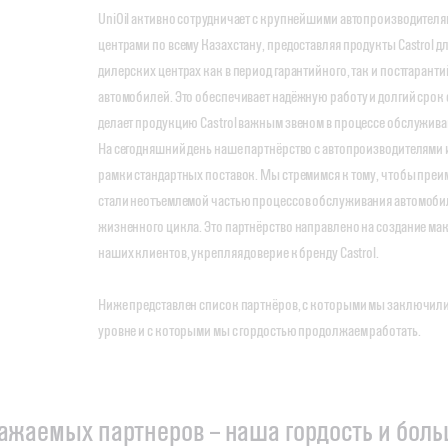
UniOil активно сотрудничает с крупнейшими автопроизводител
центрами по всему Казахстану, предоставляя продукты Castrol д
дилерских центрах как в период гарантийного, так и постгаран
автомобилей. Это обеспечивает надёжную работу и долгий срок
делает продукцию Castrol важным звеном в процессе обслужива
На сегодняшний день наше партнёрство с автопроизводителями 
рамки стандартных поставок. Мы стремимся к тому, чтобы преим
стали неотъемлемой частью процессов обслуживания автомобиле
жизненного цикла. Это партнёрство направлено на создание ма
наших клиентов, укрепляя доверие к бренду Castrol.
Ниже представлен список партнёров, с которыми мы заключил
уровне и с которыми мы с гордостью продолжаем работать.
важаемых партнеров – наша гордость и бол