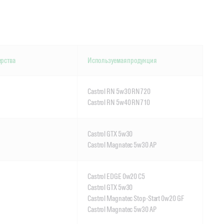
ерства
Используемая продукция
Castrol RN 5w30 RN720
Castrol RN 5w40 RN710
Castrol GTX 5w30
Castrol Magnatec 5w30 AP
Castrol EDGE 0w20 C5
Castrol GTX 5w30
Castrol Magnatec Stop-Start 0w20 GF
Castrol Magnatec 5w30 AP