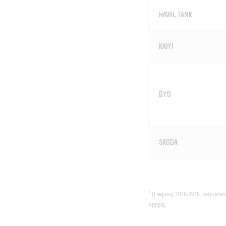
HAVAL, TANK
KAIYI
BYD
SKODA
* В период 2010-2019 треть все
Кипра).