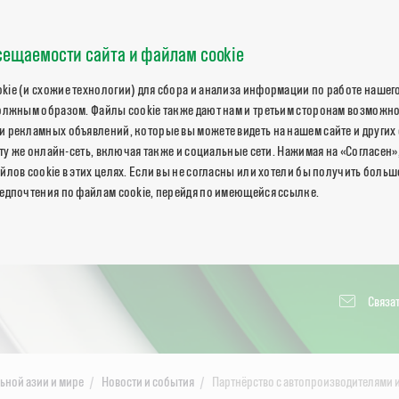
ещаемости сайта и файлам cookie
ie (и схожие технологии) для сбора и анализа информации по работе нашего
олжным образом. Файлы cookie также дают нам и третьим сторонам возможн
 рекламных объявлений, которые вы можете видеть на нашем сайте и других 
 ту же онлайн-сеть, включая также и социальные сети. Нажимая на «Согласен»
йлов cookie в этих целях. Если вы не согласны или хотели бы получить боль
едпочтения по файлам cookie, перейдя по имеющейся ссылке.
Связат
льной азии и мире
Новости и события
Партнёрство с автопроизводителями и