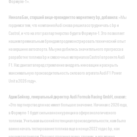
Формуле-1».
Никола Бак, старший вице-президент по маркетингу bp, добавила:
«Мы
гордимся тем, что компания Audi снова решила сотрудничать с bp и
Castrol, и что на этот раз партнерство будет в Формуле-1. Это позволяет
нашим премиальным брендам продемонстрировать технический опыт
на вершине автоспорта. Мы уже добились значительного прогресса в
разработке топлива bp и смазочных материалов Castrol в проекте Audi
F1. Нас двигает вперед стремление внедрять инновации и раскрыть
максимальную производительность силового агрегата Audi F1 Power
Unit в 2026 году».
Адам Бейкер, генеральный директор Audi Formula Racing GmbH, сказал:
«Это партнерство для нас имеет большое значение. Начиная с 2026 года,
в Формуле-1 будет сильная конкуренция в сфере экологического
топлива. Учитывая высокий потенциал производительности, нам было
важно начать тестирование топлива еще в конце 2022 года с bp, как
нашим партнером. Процесс сгорания очень сложен, и его можно