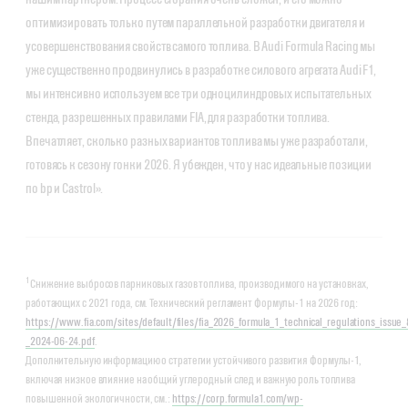
оптимизировать только путем параллельной разработки двигателя и
усовершенствования свойств самого топлива. В Audi Formula Racing мы
уже существенно продвинулись в разработке силового агрегата Audi F1,
мы интенсивно используем все три одноцилиндровых испытательных
стенда, разрешенных правилами FIA, для разработки топлива.
Впечатляет, сколько разных вариантов топлива мы уже разработали,
готовясь к сезону гонки 2026. Я убежден, что у нас идеальные позиции
по bp и Castrol».
1
Снижение выбросов парниковых газов топлива, производимого на установках,
работающих с 2021 года, см. Технический регламент Формулы-1 на 2026 год:
https://www.fia.com/sites/default/files/fia_2026_formula_1_technical_regulations_issue_
_2024-06-24.pdf
.
Дополнительную информацию о стратегии устойчивого развития Формулы-1,
включая низкое влияние на общий углеродный след и важную роль топлива
повышенной экологичности, см.:
https://corp.formula1.com/wp-