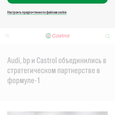
Настроить предпочтения по файлам cookie
Search
Main
Content
Audi, bp и Castrol объединились в
стратегическом партнерстве в
формуле-1