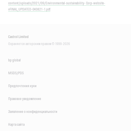
content/uploads/2021/09/Environmental-sustainability- Corp-website-
vFINAL_UPDATED-040821-1.pdf
.
Castrol Limited
Охраняется авторским правом © 1999-2026
bp global
MSDS/PDS
Предпочтения куки
Правовое уведомление
Заявление о конфиденциальности
Карта сайта