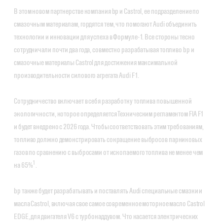
В этом новом партнерстве компания bp и Castrol, ее подразделение по
смазочным материалам, гордятся тем, что помогают Audi объединить
технологии и инновации для успеха в Формуле-1. Все стороны тесно
сотрудничали почти два года, совместно разрабатывая топливо bp и
смазочные материалы Castrol для достижения максимальной
производительности силового агрегата Audi F1.
Сотрудничество включает в себя разработку топлива повышенной
экологичности, которое определяется Техническим регламентом FIA F1
и будет внедрено с 2026 года. Чтобы соответствовать этим требованиям,
топливо должно демонстрировать сокращение выбросов парниковых
газов по сравнению с выбросами от ископаемого топлива не менее чем
1
на 65%
.
bp также будет разрабатывать и поставлять Audi специальные смазки и
масла Castrol, включая свое самое современное моторное масло Castrol
EDGE, для двигателя V6 с турбонаддувом. Что касается электрических