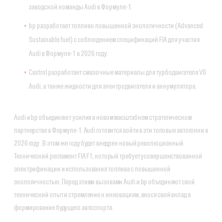
заводской команды Audi в Формуле-1.
bp разработает топливо повышенной экологичности (Advanced
Sustainable fuel) с соблюдением спецификаций FIA для участия
Audi в Формуле-1 в 2026 году.
Castrol разработает смазочные материалы для турбодвигателя V6
Audi, а также жидкости для электродвигателя и аккумулятора.
Audi и bp объединяют усилия в новом масштабном стратегическом
партнерстве в Формуле-1. Audi готовится войти в эти топовые автогонки в
2026 году. В этом же году будет внедрен новый революционный
Технический регламент FIA F1, который требует усовершенствованной
электрификации и использования топлива с повышенной
экологичностью. Перед этими вызовами Audi и bp объединяют свой
технический опыт и стремление к инновациям, внося свой вклад в
формирование будущего автоспорта.