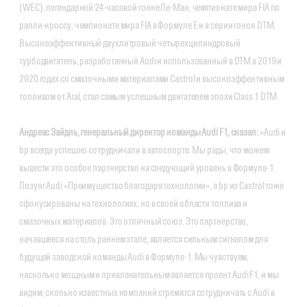
(WEC), легендарной 24-часовой гонке Ле-Ман, чемпионате мира FIA по
ралли-кроссу, чемпионате мира FIA в Формуле Е и в серии гонок DTM.
Высокоэффективный двухлитровый четырехцилиндровый
турбодвигатель, разработанный Audi и использованный в DTM в 2019 и
2020 годах со смазочными материалами Castrol и высокоэффективным
топливом от Aral, стал самым успешным двигателем эпохи Class 1 DTM.
Андреас Зайдль, генеральный директор команды Audi F1, сказал:
«Audi и
bp всегда успешно сотрудничали в автоспорте. Мы рады, что можем
вывести это особое партнерство на следующий уровень в Формуле-1.
Лозунг Audi «Преимущество благодаря технологии», а bp из Castrol тоже
сфокусированы на технологиях, но в своей области топлива и
смазочных материалов. Это отличный союз. Это партнерство,
начавшееся на столь раннем этапе, является сильным сигналом для
будущей заводской команды Audi в Формуле-1. Мы чувствуем,
насколько мощным и привлекательным является проект Audi F1, и мы
видим, сколько известных компаний стремятся сотрудничать с Audi в