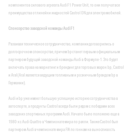
компонентов силового агрегата Audi F1 Power Unit, то они получат все
преимущества от линейки жидкостей Castrol ON для электромобилей.
Спонсорство заводской команды Audi F1
Развивая техническое сотрудничество, компании договорились о
долгосрочном спонсорстве, причем bp станет первым официальным
партнером будущей заводской команды Audi в Формуле-1. Это будет
включать права на маркетинг и брендинг для торговых марок bp, Castrol
и Aral (Aral является ведущим топливным и розничным брендом bp в
Германии).
Audi и bp уже имеют большую успешную историю сотрудничества в
автоспорте, а продукты Castrol всегда были рядом с победами всех
заводских спортивных программ Audi. Начало было положено еще в
1980-х с Audi Quattro в Чемпионате мира по ралли. Также Castrol был
партнером Audi в чемпионате мира FIA по гонкам на выносливость