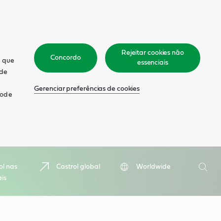
Rejeitar cookies não
Concordo
m que
essenciais
 de
Gerenciar preferências de cookies
pode
Pesquis
ol nas
Castrol global
Worldwide
ais
Pesqu