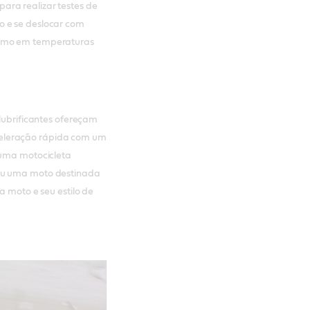
ra realizar testes de
o e se deslocar com
smo em temperaturas
 lubrificantes ofereçam
eleração rápida com um
 uma motocicleta
 ou uma moto destinada
a moto e seu estilo de