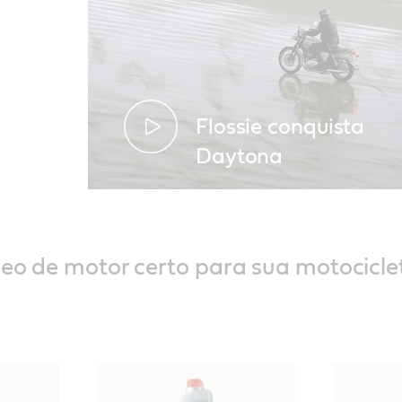
Flossie conquista
Daytona
leo de motor certo para sua motocicle
Flossie conquista daytona