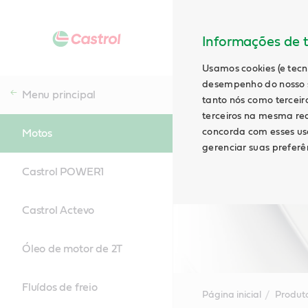
Informações de t
Usamos cookies (e tecn
desempenho do nosso s
Menu principal
tanto nós como terceiro
terceiros na mesma rede
concorda com esses uso
Motos
gerenciar suas preferên
Castrol POWER1
Castrol Actevo
Óleo de motor de 2T
Fluídos de freio
Página inicial
Produt