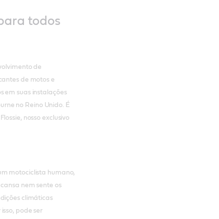
para todos
nvolvimento de
icantes de motos e
os em suas instalações
rne no Reino Unido. É
lossie, nosso exclusivo
um motociclista humano,
e cansa nem sente os
ndições climáticas
 isso, pode ser